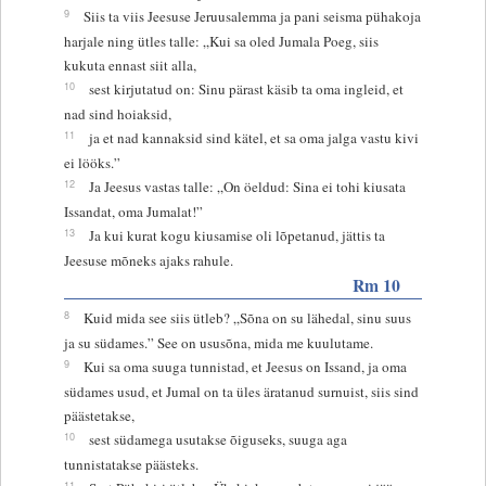
9
Siis ta viis Jeesuse Jeruusalemma ja pani seisma pühakoja
harjale ning ütles talle: „Kui sa oled Jumala Poeg, siis
kukuta ennast siit alla,
10
sest kirjutatud on: Sinu pärast käsib ta oma ingleid, et
nad sind hoiaksid,
11
ja et nad kannaksid sind kätel, et sa oma jalga vastu kivi
ei lööks.”
12
Ja Jeesus vastas talle: „On öeldud: Sina ei tohi kiusata
Issandat, oma Jumalat!”
13
Ja kui kurat kogu kiusamise oli lõpetanud, jättis ta
Jeesuse mõneks ajaks rahule.
Rm 10
8
Kuid mida see siis ütleb? „Sõna on su lähedal, sinu suus
ja su südames.” See on ususõna, mida me kuulutame.
9
Kui sa oma suuga tunnistad, et Jeesus on Issand, ja oma
südames usud, et Jumal on ta üles äratanud surnuist, siis sind
päästetakse,
10
sest südamega usutakse õiguseks, suuga aga
tunnistatakse päästeks.
11