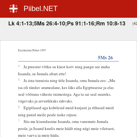
Piibel.NET
Lk 4:1-13;5Ms 26:4-10;Ps 91:1-16;Rm 10:8-13
(42
Eestikeelne Piibel 1997
5Ms 26
4
Ja preester võtku su käest korv ning pangu see maha
Issanda, su Jumala altari ette!
5
Ja sina tunnista ning ütle Issanda, oma Jumala ees: „Mu
isa oli rändav aramealane, kes läks alla Egiptusesse ja elas
seal võõrana väheste inimestega. Aga ta sai seal suureks,
vägevaks ja arvurikkaks rahvaks.
6
Egiptlased aga kohtlesid meid kurjasti ja rõhusid meid
ning panid meile peale raske orjuse.
7
Siis me kisendasime Issanda, oma vanemate Jumala
poole, ja Issand kuulis meie häält ning nägi meie viletsust,
meie vaeva ja meie häda.