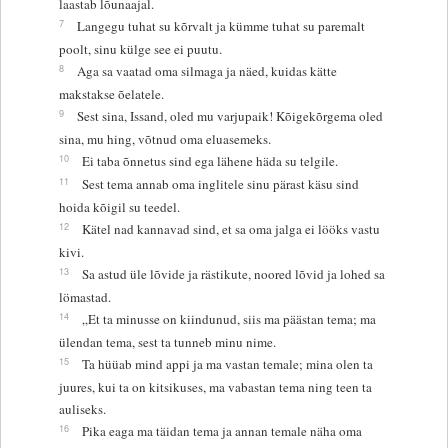
laastab lõunaajal.
7
Langegu tuhat su kõrvalt ja kümme tuhat su paremalt
poolt, sinu külge see ei puutu.
8
Aga sa vaatad oma silmaga ja näed, kuidas kätte
makstakse õelatele.
9
Sest sina, Issand, oled mu varjupaik! Kõigekõrgema oled
sina, mu hing, võtnud oma eluasemeks.
10
Ei taba õnnetus sind ega lähene häda su telgile.
11
Sest tema annab oma inglitele sinu pärast käsu sind
hoida kõigil su teedel.
12
Kätel nad kannavad sind, et sa oma jalga ei lööks vastu
kivi.
13
Sa astud üle lõvide ja rästikute, noored lõvid ja lohed sa
lömastad.
14
„Et ta minusse on kiindunud, siis ma päästan tema; ma
ülendan tema, sest ta tunneb minu nime.
15
Ta hüüab mind appi ja ma vastan temale; mina olen ta
juures, kui ta on kitsikuses, ma vabastan tema ning teen ta
auliseks.
16
Pika eaga ma täidan tema ja annan temale näha oma