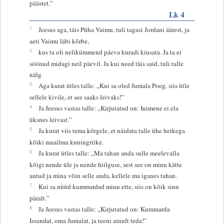
päästet.”
Lk 4
1
Jeesus aga, täis Püha Vaimu, tuli tagasi Jordani äärest, ja
aeti Vaimu läbi kõrbe,
2
kus ta oli nelikümmend päeva kuradi kiusata. Ja ta ei
söönud midagi neil päevil. Ja kui need täis said, tuli talle
nälg.
3
Aga kurat ütles talle: „Kui sa oled Jumala Poeg, siis ütle
sellele kivile, et see saaks leivaks!”
4
Ja Jeesus vastas talle: „Kirjutatud on: Inimene ei ela
üksnes leivast.”
5
Ja kurat viis tema kõrgele, et näidata talle ühe hetkega
kõiki maailma kuningriike.
6
Ja kurat ütles talle: „Ma tahan anda sulle meelevalla
kõigi nende üle ja nende hiilguse, sest see on minu kätte
antud ja mina võin selle anda, kellele ma iganes tahan.
7
Kui sa nüüd kummardad minu ette, siis on kõik sinu
päralt.”
8
Ja Jeesus vastas talle: „Kirjutatud on: Kummarda
Issandat, oma Jumalat, ja teeni ainult teda!”