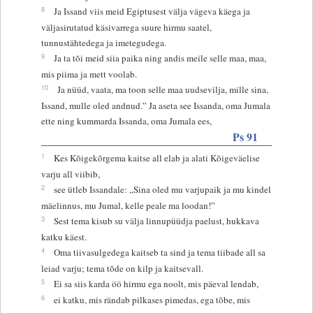
8
Ja Issand viis meid Egiptusest välja vägeva käega ja
väljasirutatud käsivarrega suure hirmu saatel,
tunnustähtedega ja imetegudega.
9
Ja ta tõi meid siia paika ning andis meile selle maa, maa,
mis piima ja mett voolab.
10
Ja nüüd, vaata, ma toon selle maa uudsevilja, mille sina,
Issand, mulle oled andnud.” Ja aseta see Issanda, oma Jumala
ette ning kummarda Issanda, oma Jumala ees,
Ps 91
1
Kes Kõigekõrgema kaitse all elab ja alati Kõigeväelise
varju all viibib,
2
see ütleb Issandale: „Sina oled mu varjupaik ja mu kindel
mäelinnus, mu Jumal, kelle peale ma loodan!”
3
Sest tema kisub su välja linnupüüdja paelust, hukkava
katku käest.
4
Oma tiivasulgedega kaitseb ta sind ja tema tiibade all sa
leiad varju; tema tõde on kilp ja kaitsevall.
5
Ei sa siis karda öö hirmu ega noolt, mis päeval lendab,
6
ei katku, mis rändab pilkases pimedas, ega tõbe, mis