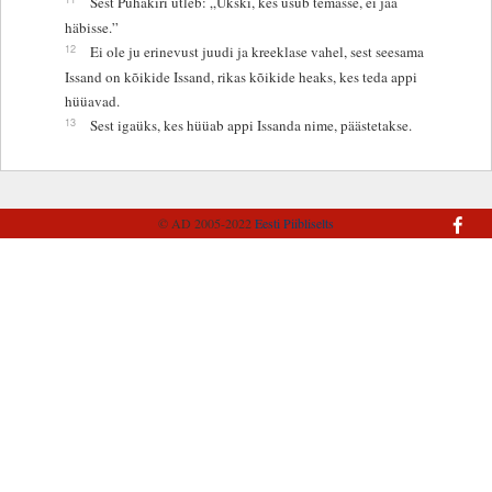
Sest Pühakiri ütleb: „Ükski, kes usub temasse, ei jää
häbisse.”
12
Ei ole ju erinevust juudi ja kreeklase vahel, sest seesama
Issand on kõikide Issand, rikas kõikide heaks, kes teda appi
hüüavad.
13
Sest igaüks, kes hüüab appi Issanda nime, päästetakse.
© AD 2005-2022
Eesti Piibliselts