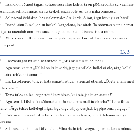
15
Issand on võtnud tagasi kohtuotsuse sinu kohta, ta on pööranud ära su vaenlase
Issand, Iisraeli kuningas, on su keskel, enam pole sul vaja näha õnnetust.
16
Sel päeval öeldakse Jeruusalemmale: Ära karda, Siion, ärgu lõtvugu su käed!
17
Issand, sinu Jumal, on su keskel, kangelane, kes aitab. Ta rõõmustab sinu pärast
väga, ta uuendab oma armastust sinuga, ta tunneb hõisates sinust rõõmu.
18
Ma võtan sinult ära need, kes on pühade pärast kurvad; teotus on koormaks
tema peal.
Lk 3
10
Rahvahulgad küsisid Johanneselt: „Mis meil siis tuleb teha?”
11
Aga tema kostis: „Kellel on kaks särki, jagagu sellele, kellel ei ole, ning kellel
on toitu, tehku niisamuti!”
12
Ent ka tölnereid tuli, et lasta ennast ristida, ja nemad ütlesid: „Õpetaja, mis mei
tuleb teha?”
13
Tema ütles neile: „Ärge nõudke rohkem, kui teie jaoks on seatud!”
14
Aga temalt küsisid ka sõjamehed: „Ja meie, mis meil tuleb teha?” Tema ütles
neile: „Ärge tehke kellelegi liiga, ärge olge väljapressijad, leppige oma palgaga!”
15
Rahvas oli täis ootust ja kõik mõtlesid oma südames, et ehk Johannes ongi
Messias.
16
Siis vastas Johannes kõikidele: „Mina ristin teid veega, aga on tulemas minust