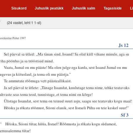
Sisukord
Juhuslik peatükk
Juhuslik salm
Tagasiside
L
7
(24 vastet, leht 1 1-st)
estikeelne Piibel 1997
Js 12
1
Sel päeval sa ütled: „Ma tänan sind, Issand! Sa olid küll vihane minule, aga su
viha pöördus ja sa trööstisid mind.
2
Vaata, Jumal on mu pääste! Ma olen julge ega karda, sest Issand Jumal on mu
tugevus ja kiituslaul, ja tema oli mu päästja.”
3
Te ammutate rõõmuga vett päästeallikaist.
4
Ja sel päeval te ütlete: „Tänage Issandat, kuulutage tema nime, tehke teatavaks
rahvaste seas tema teod, tunnistage, et tema nimi on kõrge!
5
Ülistage Issandat, sest tema on teinud suuri asju, saagu see teatavaks kogu maal!
6
Hõiska ja rõkata rõõmust, Siioni elanik, sest Iisraeli Püha on teie keskel suur!”
Sf 3
14
Hõiska, Siioni tütar, hüüa, Iisrael! Rõõmusta ja rõkata kogu südamest,
Jeruusalemma tütar!