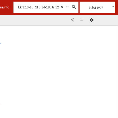
Piibel 1997
isainfo