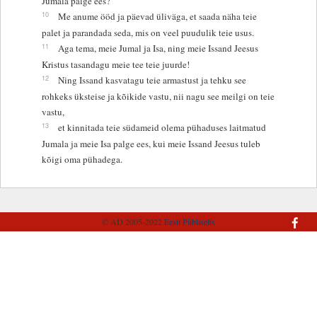
Jumala palge ees?
10
Me anume ööd ja päevad üliväga, et saada näha teie
palet ja parandada seda, mis on veel puudulik teie usus.
11
Aga tema, meie Jumal ja Isa, ning meie Issand Jeesus
Kristus tasandagu meie tee teie juurde!
12
Ning Issand kasvatagu teie armastust ja tehku see
rohkeks üksteise ja kõikide vastu, nii nagu see meilgi on teie
vastu,
13
et kinnitada teie südameid olema pühaduses laitmatud
Jumala ja meie Isa palge ees, kui meie Issand Jeesus tuleb
kõigi oma pühadega.
© AD 2005-2022
Eesti Piibliselts