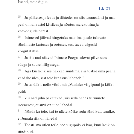
Issand, meie õigus.
Lk 21
25
Ja päikeses ja kuus ja tähtedes on siis tunnustähti ja maa
peal on rahvastel kitsikus ja nõutus merekohina ja
veevoogude pärast.
26
Inimesed jäävad hingetuks maailma peale tulevate
sündmuste kartuses ja ootuses, sest taeva vägesid
kõigutatakse.
27
Ja siis nad näevad Inimese Poega tulevat pilve sees
väega ja suure hiilgusega.
28
Aga kui kõik see hakkab sündima, siis tõstke oma pea ja
vaadake üles, sest teie lunastus läheneb!”
29
Ja ta rääkis neile võrdumi: „Vaadake viigipuud ja kõiki
puid:
30
kui nad juba pakatavad, siis seda nähes te tunnete
iseenesest, et suvi on juba lähedal.
31
Nõnda ka teie, kui te näete kõike seda sündivat, tundke,
et Jumala riik on lähedal!
32
Tõesti, ma ütlen teile, see sugupõlv ei kao, kuni kõik on
sündinud.