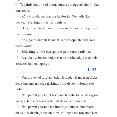
9
Ta juhib alandlikud käima õiguses ja õpetab alandlikke
oma teele.
10
Kõik Issanda teerajad on heldus ja tõde neile, kes
peavad ta lepingut ja tema tunnistusi.
11
Oma nime pärast, Issand, anna andeks mu süütegu, sest
see on suur!
12
Kes iganes kardab Issandat, seda ta õpetab teele, mis
tuleb valida.
13
Selle hing viibib heas põlves ja ta sugu pärib maa.
14
Issanda osadus on neil, kes teda kardavad, ja ta annab
neile teada oma lepingu.
Jr 33
14
Vaata, päevad tulevad, ütleb Issand, mil ma teen tõeks
hea sõna, mis ma olen rääkinud Iisraeli soo ja Juuda soo
kohta.
15
Neil päevil ja sel ajal lasen ma tärgata Taavetile õiguse
võsu, ja tema teeb siis sellel maal õigust ja õiglust.
16
Neil päevil päästetakse Juuda, ja Jeruusalemm võib
elada turvaliselt, ja see on nimi, millega teda nimetatakse: