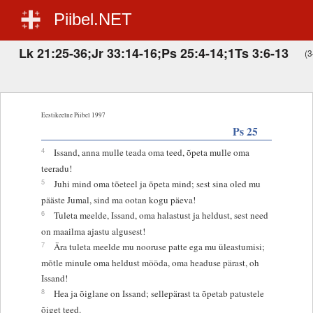
Piibel.NET
Lk 21:25-36;Jr 33:14-16;Ps 25:4-14;1Ts 3:6-13
(3
Eestikeelne Piibel 1997
Ps 25
4
Issand, anna mulle teada oma teed, õpeta mulle oma
teeradu!
5
Juhi mind oma tõeteel ja õpeta mind; sest sina oled mu
pääste Jumal, sind ma ootan kogu päeva!
6
Tuleta meelde, Issand, oma halastust ja heldust, sest need
on maailma ajastu algusest!
7
Ära tuleta meelde mu nooruse patte ega mu üleastumisi;
mõtle minule oma heldust mööda, oma headuse pärast, oh
Issand!
8
Hea ja õiglane on Issand; sellepärast ta õpetab patustele
õiget teed.