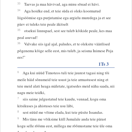
33
Taevas ja maa hävivad, aga minu sõnad ei hävi.
34
Aga hoidke end, et teie süda ei oleks koormatud
liigsöömise ega purjutamise ega argielu muredega ja et see
päev ei tuleks teie peale äkitselt
35
otsekui linnupael, sest see tuleb kõikide peale, kes maa
peal asuvad!
36
Valvake siis igal ajal, paludes, et te oleksite väärilised
põgenema kõige selle eest, mis tuleb, ja seisma Inimese Poja
ees!”
1Ts 3
6
Aga kui nüüd Timoteos tuli teie juurest tagasi ning tõi
meile häid sõnumeid teie usust ja teie armastusest ning et
teie meid alati heaga mäletate, igatsedes meid näha saada, nii
nagu meie teidki,
7
siis saime julgustatud teie kaudu, vennad, kogu oma
kitsikuses ja ahistuses teie usu läbi,
8
sest nüüd me võime elada, kui teie püsite Issandas.
9
Mis tänu me võiksime küll Jumalale anda teie pärast
kogu selle rõõmu eest, millega me rõõmustame teie üle oma