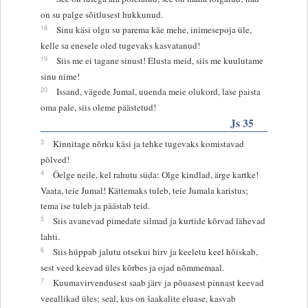
on su palge sõitlusest hukkunud.
18
Sinu käsi olgu su parema käe mehe, inimesepoja üle,
kelle sa enesele oled tugevaks kasvatanud!
19
Siis me ei tagane sinust! Elusta meid, siis me kuulutame
sinu nime!
20
Issand, vägede Jumal, uuenda meie olukord, lase paista
oma pale, siis oleme päästetud!
Js 35
3
Kinnitage nõrku käsi ja tehke tugevaks komistavad
põlved!
4
Öelge neile, kel rahutu süda: Olge kindlad, ärge kartke!
Vaata, teie Jumal! Kättemaks tuleb, teie Jumala karistus;
tema ise tuleb ja päästab teid.
5
Siis avanevad pimedate silmad ja kurtide kõrvad lähevad
lahti.
6
Siis hüppab jalutu otsekui hirv ja keeletu keel hõiskab,
sest veed keevad üles kõrbes ja ojad nõmmemaal.
7
Kuumavirvendusest saab järv ja põuasest pinnast keevad
veeallikad üles; seal, kus on šaakalite eluase, kasvab