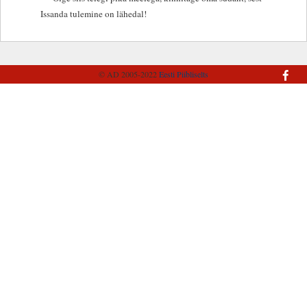
Issanda tulemine on lähedal!
© AD 2005-2022
Eesti Piibliselts