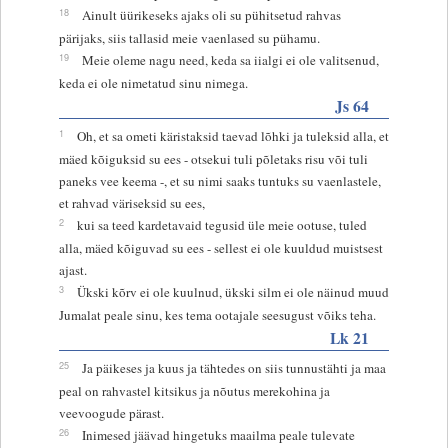
18
Ainult üürikeseks ajaks oli su pühitsetud rahvas
pärijaks, siis tallasid meie vaenlased su pühamu.
19
Meie oleme nagu need, keda sa iialgi ei ole valitsenud,
keda ei ole nimetatud sinu nimega.
Js 64
1
Oh, et sa ometi käristaksid taevad lõhki ja tuleksid alla, et
mäed kõiguksid su ees - otsekui tuli põletaks risu või tuli
paneks vee keema -, et su nimi saaks tuntuks su vaenlastele,
et rahvad väriseksid su ees,
2
kui sa teed kardetavaid tegusid üle meie ootuse, tuled
alla, mäed kõiguvad su ees - sellest ei ole kuuldud muistsest
ajast.
3
Ükski kõrv ei ole kuulnud, ükski silm ei ole näinud muud
Jumalat peale sinu, kes tema ootajale seesugust võiks teha.
Lk 21
25
Ja päikeses ja kuus ja tähtedes on siis tunnustähti ja maa
peal on rahvastel kitsikus ja nõutus merekohina ja
veevoogude pärast.
26
Inimesed jäävad hingetuks maailma peale tulevate