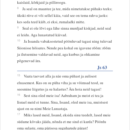
kaislaid, kõrkjaid ja pilliroogu.
8
Ja seal on maantee ja tee, mida nimetatakse pühaks teeks;
ükski rüve ei või sellel käia, vaid see on tema rahva jaoks:
kes seda teed käib, ei eksi, rumaladki mitte.
9
Seal ei ole lõvi ega lähe sinna murdjad kiskjad, neid seal
ei leidu. Aga lunastatud käivad.
10
Ja Issanda vabaksostetud pöörduvad tagasi ning tulevad
Siionisse hõisates. Nende pea kohal on igavene rõõm: rõõm
ja ilutsemine valdavad neid, aga kurbus ja ohkamine
põgenevad ära.
Js 63
15
Vaata taevast alla ja näe oma pühast ja aulisest
eluasemest. Kus on su püha viha ja su võimsad teod, su
seesmine liigutus ja su halastus? Ära hoia neid tagasi!
16
Sest sina oled meie isa! Aabraham ju meist ei tea ja
Iisrael meid ei tunne. Sina, Issand, oled meie isa, muistsest
ajast on su nimi Meie Lunastaja.
17
Miks lased meid, Issand, eksida sinu teedelt, lased meie
südame kõvaks jääda, nõnda et me sind ei karda? Pöördu
oma sulaste, oma pärisosa suguharude pärast!