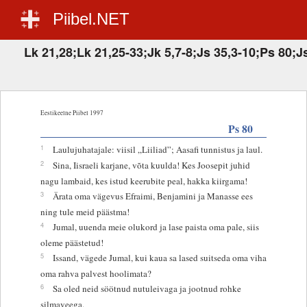
Piibel.NET
Lk 21,28;Lk 21,25-33;Jk 5,7-8;Js 35,3-10;Ps 80;J
Eestikeelne Piibel 1997
Ps 80
1
Laulujuhatajale: viisil „Liiliad”; Aasafi tunnistus ja laul.
2
Sina, Iisraeli karjane, võta kuulda! Kes Joosepit juhid
nagu lambaid, kes istud keerubite peal, hakka kiirgama!
3
Ärata oma vägevus Efraimi, Benjamini ja Manasse ees
ning tule meid päästma!
4
Jumal, uuenda meie olukord ja lase paista oma pale, siis
oleme päästetud!
5
Issand, vägede Jumal, kui kaua sa lased suitseda oma viha
oma rahva palvest hoolimata?
6
Sa oled neid söötnud nutuleivaga ja jootnud rohke
silmaveega.