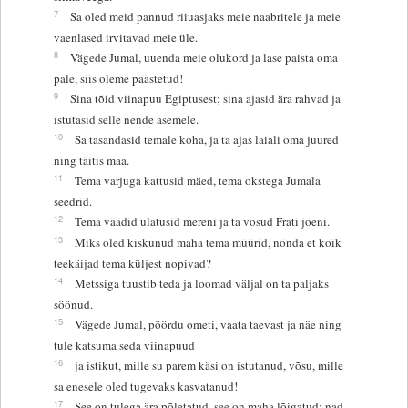
7
Sa oled meid pannud riiuasjaks meie naabritele ja meie
vaenlased irvitavad meie üle.
8
Vägede Jumal, uuenda meie olukord ja lase paista oma
pale, siis oleme päästetud!
9
Sina tõid viinapuu Egiptusest; sina ajasid ära rahvad ja
istutasid selle nende asemele.
10
Sa tasandasid temale koha, ja ta ajas laiali oma juured
ning täitis maa.
11
Tema varjuga kattusid mäed, tema okstega Jumala
seedrid.
12
Tema väädid ulatusid mereni ja ta võsud Frati jõeni.
13
Miks oled kiskunud maha tema müürid, nõnda et kõik
teekäijad tema küljest nopivad?
14
Metssiga tuustib teda ja loomad väljal on ta paljaks
söönud.
15
Vägede Jumal, pöördu ometi, vaata taevast ja näe ning
tule katsuma seda viinapuud
16
ja istikut, mille su parem käsi on istutanud, võsu, mille
sa enesele oled tugevaks kasvatanud!
17
See on tulega ära põletatud, see on maha lõigatud; nad