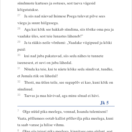
sündmuste kartuses ja ootuses, sest taeva vägesid
kõigutatakse.
27
Ja siis nad näevad Inimese Poega tulevat pilve sees
väega ja suure hiilgusega.
28
Aga kui kõik see hakkab sündima, siis tõstke oma pea ja
vaadake üles, sest teie lunastus läheneb!”
29
Ja ta rääkis neile võrdumi: „Vaadake viigipuud ja kõiki
puid:
30
kui nad juba pakatavad, siis seda nähes te tunnete
iseenesest, et suvi on juba lähedal.
31
Nõnda ka teie, kui te näete kõike seda sündivat, tundke,
et Jumala riik on lähedal!
32
Tõesti, ma ütlen teile, see sugupõlv ei kao, kuni kõik on
sündinud.
33
Taevas ja maa hävivad, aga minu sõnad ei hävi.
Jk 5
7
Olge nüüd pika meelega, vennad, Issanda tulemiseni!
Vaata, põllumees ootab kallist põlluvilja pika meelega, kuni
ta saab varase ja hilise vihma.
8
Olge siis teiegi pika meelega, kinnitage oma südant, sest