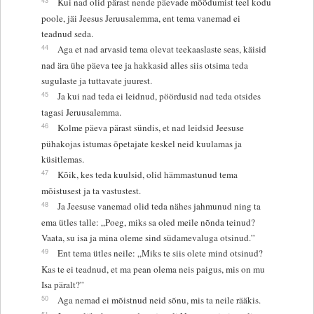
Kui nad olid pärast nende päevade möödumist teel kodu
poole, jäi Jeesus Jeruusalemma, ent tema vanemad ei
teadnud seda.
44
Aga et nad arvasid tema olevat teekaaslaste seas, käisid
nad ära ühe päeva tee ja hakkasid alles siis otsima teda
sugulaste ja tuttavate juurest.
45
Ja kui nad teda ei leidnud, pöördusid nad teda otsides
tagasi Jeruusalemma.
46
Kolme päeva pärast sündis, et nad leidsid Jeesuse
pühakojas istumas õpetajate keskel neid kuulamas ja
küsitlemas.
47
Kõik, kes teda kuulsid, olid hämmastunud tema
mõistusest ja ta vastustest.
48
Ja Jeesuse vanemad olid teda nähes jahmunud ning ta
ema ütles talle: „Poeg, miks sa oled meile nõnda teinud?
Vaata, su isa ja mina oleme sind südamevaluga otsinud.”
49
Ent tema ütles neile: „Miks te siis olete mind otsinud?
Kas te ei teadnud, et ma pean olema neis paigus, mis on mu
Isa päralt?”
50
Aga nemad ei mõistnud neid sõnu, mis ta neile rääkis.
51