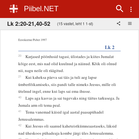
Piibel.NET
Lk 2:20-21,40-52
(15 vastet, leht 1 1-st)
Eestikeelne Piibel 1997
Lk 2
20
Karjased pöördusid tagasi, ülistades ja kiites Jumalat
kõige eest, mis nad olid kuulnud ja näinud. Kõik oli olnud
nii, nagu neile oli räägitud.
21
Kui kaheksa päeva sai täis ja tuli aeg lapse
ümberlõikamiseks, siis pandi talle nimeks Jeesus, mille oli
ütelnud ingel, enne kui laps sai ema ihusse.
40
Laps aga kasvas ja sai tugevaks ning täitus tarkusega. Ja
Jumala arm oli tema peal.
41
Tema vanemad käisid igal aastal paasapühadel
Jeruusalemmas.
42
Kui Jeesus oli saanud kaheteistkümneaastaseks, läksid
nad üheskoos pühadeaja kombe järgi üles Jeruusalemma.
43