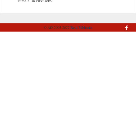
Jumala Isa kirkuseks.
© AD 2005-2022
Eesti Piibliselts