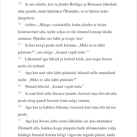
29
Ja see sündis, kui ta jõudis Betfage ja Betaania lähedale
mäe juurde, mida hüütakse Õlimäeks, et ta läkitas kaks
jüngritest,
30
öeldes: „Minge vastaskülla, kuhu jõudes te leiate
kinniseotud sälu, kelle seljas ei ole istunud kunagi ükski
inimene. Päästke see lahti ja tooge siia!
31
Ja kui keegi peaks teilt küsima: „Miks te ta lahti
päästate?”, siis öelge: „Issand vajab teda.””
32
Läkitatud aga läksid ja leidsid kõik, just nagu Jeesus
neile oli öelnud.
33
Aga kui nad sälu lahti päästsid, ütlesid selle omanikud
neile: „Miks te sälu lahti päästate?”
34
Nemad ütlesid: „Issand vajab teda.”
35
Ja nad tõid selle Jeesuse juurde, heitsid oma rõivad sälu
peale ning panid Jeesuse tema selga istuma.
36
Aga kui ta hakkas liikuma, laotasid nad oma rõivad tee
peale.
37
Aga kui Jeesus juba sinna lähedale sai, kus minnakse
Õlimäelt alla, hakkas kogu jüngrite hulk rõõmustades valju
häälega Jumalat kiitma kõigi vägevate tegude pärast, mida