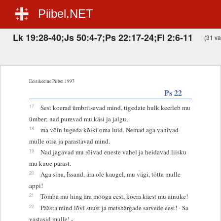
Piibel.NET
Lk 19:28-40;Js 50:4-7;Ps 22:17-24;Fl 2:6-11
(31 vas
Eestikeelne Piibel 1997
Ps 22
17
Sest koerad ümbritsevad mind, tigedate hulk keerleb mu
ümber; nad purevad mu käsi ja jalgu,
18
ma võin lugeda kõiki oma luid. Nemad aga vahivad
mulle otsa ja parastavad mind.
19
Nad jagavad mu rõivad eneste vahel ja heidavad liisku
mu kuue pärast.
20
Aga sina, Issand, ära ole kaugel, mu vägi, tõtta mulle
appi!
21
Tõmba mu hing ära mõõga eest, koera käest mu ainuke!
22
Päästa mind lõvi suust ja metshärgade sarvede eest! - Sa
vastasid mulle! -