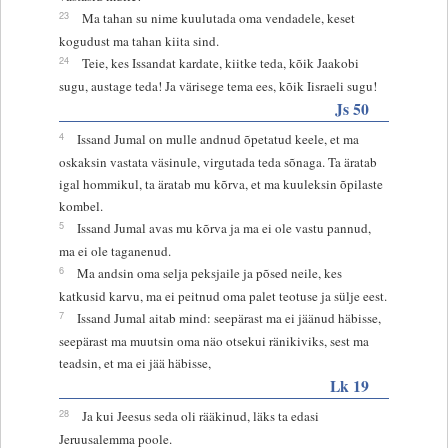
23
Ma tahan su nime kuulutada oma vendadele, keset
kogudust ma tahan kiita sind.
24
Teie, kes Issandat kardate, kiitke teda, kõik Jaakobi
sugu, austage teda! Ja värisege tema ees, kõik Iisraeli sugu!
Js 50
4
Issand Jumal on mulle andnud õpetatud keele, et ma
oskaksin vastata väsinule, virgutada teda sõnaga. Ta äratab
igal hommikul, ta äratab mu kõrva, et ma kuuleksin õpilaste
kombel.
5
Issand Jumal avas mu kõrva ja ma ei ole vastu pannud,
ma ei ole taganenud.
6
Ma andsin oma selja peksjaile ja põsed neile, kes
katkusid karvu, ma ei peitnud oma palet teotuse ja sülje eest.
7
Issand Jumal aitab mind: seepärast ma ei jäänud häbisse,
seepärast ma muutsin oma näo otsekui ränikiviks, sest ma
teadsin, et ma ei jää häbisse,
Lk 19
28
Ja kui Jeesus seda oli rääkinud, läks ta edasi
Jeruusalemma poole.