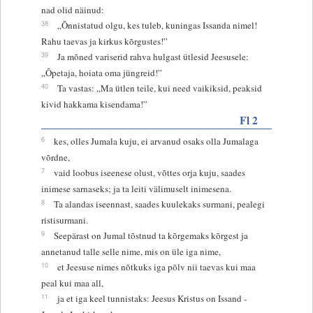
nad olid näinud:
38
„Õnnistatud olgu, kes tuleb, kuningas Issanda nimel!
Rahu taevas ja kirkus kõrgustes!”
39
Ja mõned variserid rahva hulgast ütlesid Jeesusele:
„Õpetaja, hoiata oma jüngreid!”
40
Ta vastas: „Ma ütlen teile, kui need vaikiksid, peaksid
kivid hakkama kisendama!”
Fl 2
6
kes, olles Jumala kuju, ei arvanud osaks olla Jumalaga
võrdne,
7
vaid loobus iseenese olust, võttes orja kuju, saades
inimese sarnaseks; ja ta leiti välimuselt inimesena.
8
Ta alandas iseennast, saades kuulekaks surmani, pealegi
ristisurmani.
9
Seepärast on Jumal tõstnud ta kõrgemaks kõrgest ja
annetanud talle selle nime, mis on üle iga nime,
10
et Jeesuse nimes nõtkuks iga põlv nii taevas kui maa
peal kui maa all,
11
ja et iga keel tunnistaks: Jeesus Kristus on Issand -