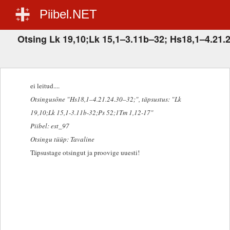
Piibel.NET
Otsing Lk 19,10;Lk 15,1–3.11b–32; Hs18,1–4.21.
ei leitud....
Otsingusõne "Hs18,1–4.21.24.30–32;"
, täpsustus: "Lk
19,10;Lk 15,1-3.11b-32;Ps 52;1Tm 1,12-17"
Piibel: est_97
Otsingu tüüp: Tavaline
Täpsustage otsingut ja proovige uuesti!