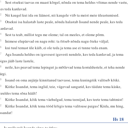
11
Sest otsekui taevas on maast kõrgel, nõnda on tema heldus võimas nende vastu,
kes teda kardavad.
12
Nii kaugel kui ida on läänest, nii kaugele viib ta meist meie üleastumised.
13
Otsekui isa halastab laste peale, nõnda halastab Issand nende peale, kes teda
kardavad.
14
Sest ta teab, millist tegu me oleme; tal on meeles, et oleme põrm.
15
Inimese elupäevad on nagu rohi: ta õitseb nõnda nagu õieke väljal;
16
kui tuul temast üle käib, ei ole teda ja tema ase ei tunne teda enam.
17
Aga Issanda heldus on igavesest igavesti nendele, kes teda kardavad, ja tema
õigus jääb laste lastele,
18
neile, kes peavad tema lepingut ja mõtlevad tema korraldustele, et teha nende
ärgi.
19
Issand on oma aujärje kinnitanud taevasse, tema kuningriik valitseb kõiki.
20
Kiitke Issandat, tema inglid, teie, vägevad sangarid, kes täidate tema käske,
kuuldes tema sõna häält!
21
Kiitke Issandat, kõik tema väehulgad, tema teenijad, kes teete tema tahtmist!
22
Kiitke Issandat, kõik tema tööd kõigis tema valitsuse paigus! Kiida, mu hing,
Issandat!
Hs 18
1
Ja mulle tuli Issanda sõna; ta ütles: