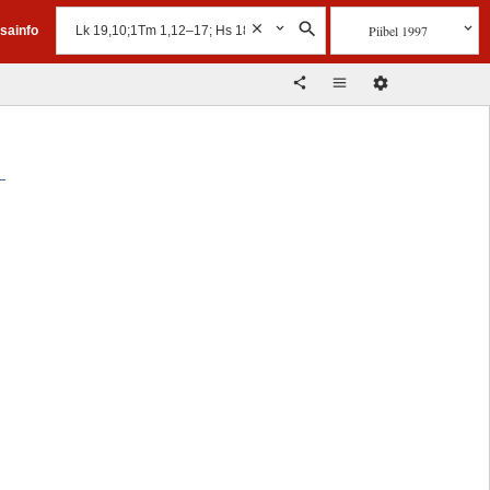
Piibel 1997
isainfo