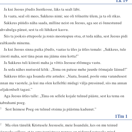
Lk 19
1
Ja kui Jeesus jõudis Jeerikosse, läks ta sealt läbi.
2
Ja vaata, seal oli mees, Sakkeus nimi; see oli tölnerite ülem, ja ta oli rikas.
3
Sakkeus püüdis näha saada, milline neist on Jeesus, aga see ei õnnestunud
rahvahulga pärast, sest ta oli lühikest kasvu.
4
Siis ta jooksis ettepoole ja ronis mooruspuu otsa, et teda näha, sest Jeesus pidi
sealtkaudu minema.
5
Ja kui Jeesus sinna paika jõudis, vaatas ta üles ja ütles temale: „Sakkeus, tule
kiiresti maha, sest täna pean ma jääma sinu kotta!”
6
Ja Sakkeus tuli kiiresti maha ja võttis Jeesuse rõõmuga vastu.
7
Ja seda nähes nurisesid kõik: „Tema on patuse mehe juurde öömajale läinud!”
8
Sakkeus ütles aga Issanda ette astudes: „Vaata, Issand, poole oma varandusest
annan ma vaestele, ja kui ma olen kelleltki midagi välja pressinud, siis ma annan
neljakordselt tagasi.”
9
Aga Jeesus ütles talle: „Täna on sellele kojale tulnud pääste, sest ka tema on
Aabrahami poeg.
10
Sest Inimese Poeg on tulnud otsima ja päästma kadunut.”
1Tm 1
12
Ma olen tänulik Kristusele Jeesusele, meie Issandale, kes on mu teinud
vägevaks sellega, et ta oma teenistusse pannes on pidanud ustavaks mind,