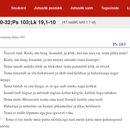
Sisukord
Juhuslik peatükk
Juhuslik salm
Tagasiside
L
30-32;Ps 103;Lk 19,1-10
(47 vastet, leht 1 1-st)
estikeelne Piibel 1997
Ps 103
1
Taaveti laul. Kiida, mu hing, Issandat, ja kõik, mis mu sees on, tema püha nime!
2
Kiida, mu hing, Issandat, ja ära unusta ainsatki tema heategu!
3
Tema annab andeks kõik su ülekohtu, tema parandab kõik su tõved.
4
Tema lunastab su elu hukatusest ja ehib sind helduse ja halastusega nagu
pärjaga.
5
Tema täidab su suu heaga, et su iga saab uueks nagu kotkal.
6
Issand teeb õigust ja mõistab õiglast kohut kõigile, kellele liiga tehakse.
7
Tema andis Moosesele teada oma teed, Iisraeli lastele oma teod.
8
Halastaja ja armuline on Issand, pikameelne ja rikas heldusest.
9
Tema ei riidle lõpmata ega pea igavesti viha.
10
Tema ei tee meile meie pattu mööda ega tasu meile kätte meie pahategusid
mööda.