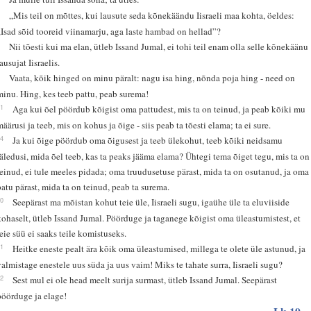
2
„Mis teil on mõttes, kui lausute seda kõnekäändu Iisraeli maa kohta, öeldes:
„Isad sõid tooreid viinamarju, aga laste hambad on hellad”?
3
Nii tõesti kui ma elan, ütleb Issand Jumal, ei tohi teil enam olla selle kõnekäänu
ausujat Iisraelis.
4
Vaata, kõik hinged on minu päralt: nagu isa hing, nõnda poja hing - need on
minu. Hing, kes teeb pattu, peab surema!
21
Aga kui õel pöördub kõigist oma pattudest, mis ta on teinud, ja peab kõiki mu
määrusi ja teeb, mis on kohus ja õige - siis peab ta tõesti elama; ta ei sure.
24
Ja kui õige pöördub oma õigusest ja teeb ülekohut, teeb kõiki neidsamu
jäledusi, mida õel teeb, kas ta peaks jääma elama? Ühtegi tema õiget tegu, mis ta on
teinud, ei tule meeles pidada; oma truudusetuse pärast, mida ta on osutanud, ja oma
patu pärast, mida ta on teinud, peab ta surema.
30
Seepärast ma mõistan kohut teie üle, Iisraeli sugu, igaühe üle ta eluviiside
kohaselt, ütleb Issand Jumal. Pöörduge ja taganege kõigist oma üleastumistest, et
teie süü ei saaks teile komistuseks.
31
Heitke eneste pealt ära kõik oma üleastumised, millega te olete üle astunud, ja
valmistage enestele uus süda ja uus vaim! Miks te tahate surra, Iisraeli sugu?
32
Sest mul ei ole head meelt surija surmast, ütleb Issand Jumal. Seepärast
pöörduge ja elage!