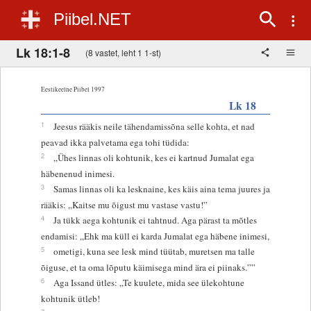
Piibel.NET
Lk 18:1-8
(8 vastet, leht 1 1-st)
Eestikeelne Piibel 1997
Lk 18
1
Jeesus rääkis neile tähendamissõna selle kohta, et nad
peavad ikka palvetama ega tohi tüdida:
2
„Ühes linnas oli kohtunik, kes ei kartnud Jumalat ega
häbenenud inimesi.
3
Samas linnas oli ka lesknaine, kes käis aina tema juures ja
rääkis: „Kaitse mu õigust mu vastase vastu!”
4
Ja tükk aega kohtunik ei tahtnud. Aga pärast ta mõtles
endamisi: „Ehk ma küll ei karda Jumalat ega häbene inimesi,
5
ometigi, kuna see lesk mind tüütab, muretsen ma talle
õiguse, et ta oma lõputu käimisega mind ära ei piinaks.””
6
Aga Issand ütles: „Te kuulete, mida see ülekohtune
kohtunik ütleb!