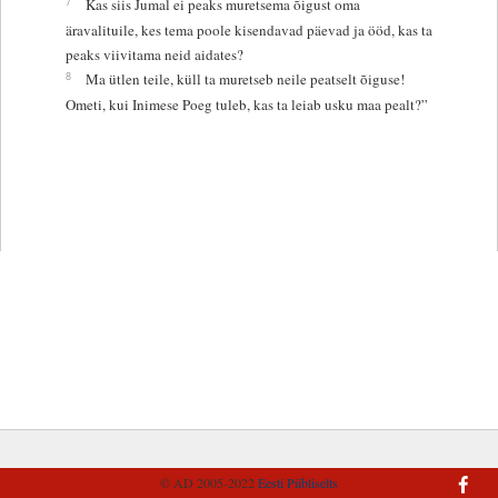
7
Kas siis Jumal ei peaks muretsema õigust oma
äravalituile, kes tema poole kisendavad päevad ja ööd, kas ta
peaks viivitama neid aidates?
8
Ma ütlen teile, küll ta muretseb neile peatselt õiguse!
Ometi, kui Inimese Poeg tuleb, kas ta leiab usku maa pealt?”
© AD 2005-2022
Eesti Piibliselts