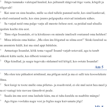
19
Jäägu tummaks valetajad huuled, kes jultunult räägivad õige vastu, kõrgilt ja
põlgavalt!
20
Kui suur on sinu headus, mille sa oled tallele pannud neile, kes sind kardavad,
ja oled osutanud neile, kes sinu juures pelgupaika otsivad inimlaste nähes.
21
Sa varjad neid oma palge varju all meeste õeluse eest; sa peidad nad ulualla
igedate keelte riiu eest.
22
Tänu olgu Issandale, et ta kitsikuses on minule imeliselt osutanud oma heldust!
23
Mina ütlesin oma hädas: „Ma olen ära lõigatud su silma eest!” Siiski kuulsid sa
mu anumiste häält, kui ma sind appi hüüdsin.
24
Armastage Issandat, kõik tema vagad! Issand varjab ustavaid, aga ta tasub
rohkesti kätte neile, kes ülbesti toimivad.
25
Olge kindlad, ja saagu tugevaks südamed teil kõigil, kes ootate Issandat!
Am 5
21
Ma olen teie pühadest nördinud, ma põlgan neid ja ma ei salli teie koosolekute
lõhna.
22
Sest kuigi te toote mulle oma põletus- ja roaohvreid, ei ole mul neist hea meel j
ma ei vaatagi teie rasvase tänuohvri peale.
23
Saada ära mu eest oma laulude kära, ma ei taha kuulda su naablite mängu!
24
Aga õigus voolaku nagu vesi ja õiglus nagu kuivamatu jõgi!
Mk 8