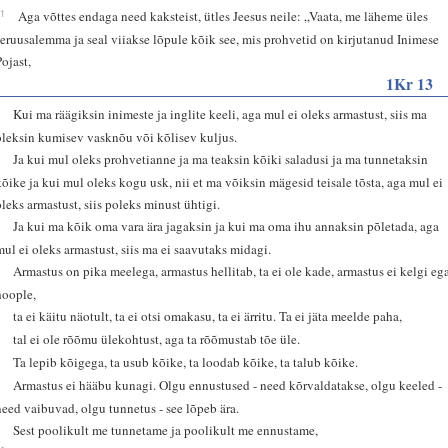
31
Aga võttes endaga need kaksteist, ütles Jeesus neile: „Vaata, me läheme üles
Jeruusalemma ja seal viiakse lõpule kõik see, mis prohvetid on kirjutanud Inimese
Pojast,
1Kr 13
1
Kui ma räägiksin inimeste ja inglite keeli, aga mul ei oleks armastust, siis ma
oleksin kumisev vasknõu või kõlisev kuljus.
2
Ja kui mul oleks prohvetianne ja ma teaksin kõiki saladusi ja ma tunnetaksin
kõike ja kui mul oleks kogu usk, nii et ma võiksin mägesid teisale tõsta, aga mul ei
oleks armastust, siis poleks minust ühtigi.
3
Ja kui ma kõik oma vara ära jagaksin ja kui ma oma ihu annaksin põletada, aga
mul ei oleks armastust, siis ma ei saavutaks midagi.
4
Armastus on pika meelega, armastus hellitab, ta ei ole kade, armastus ei kelgi eg
hoople,
5
ta ei käitu näotult, ta ei otsi omakasu, ta ei ärritu. Ta ei jäta meelde paha,
6
tal ei ole rõõmu ülekohtust, aga ta rõõmustab tõe üle.
7
Ta lepib kõigega, ta usub kõike, ta loodab kõike, ta talub kõike.
8
Armastus ei hääbu kunagi. Olgu ennustused - need kõrvaldatakse, olgu keeled -
need vaibuvad, olgu tunnetus - see lõpeb ära.
9
Sest poolikult me tunnetame ja poolikult me ennustame,