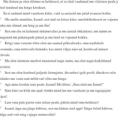
8
Ma ilutsen ja olen rõõmus su heldusest, et sa oled vaadanud mu viletsuse peale j
oled tundnud mu hinge kitsikust.
9
Sa ei andnud mind vaenlaste kätte, vaid sa asetasid mu jalad avarasse kohta.
10
Ole mulle armuline, Issand, sest mul on kitsas käes; meelekibedusest on vajunu
auku mu silmad, mu hing ja mu ihu!
11
Sest mu elu on kulunud südamevalus ja mu aastad ohkamises; mu ramm on
raugenud mu pahategude pärast ja mu luud on vajunud kokku.
12
Kõigi oma vastaste tõttu olen ma saanud pilkealuseks, oma naabritele
koormaks, oma tuttavaile hirmuks; kes mind väljas näevad, hoiduvad minust
kõrvale.
13
Ma olen inimeste meelest ununenud nagu surnu, ma olen nagu katkiläinud
aviriist.
14
Sest ma olen kuulnud paljude laimujuttu, ähvardusi igalt poolt; üheskoos nõu
pidades mu vastu nad mõtlevad võtta mu hinge.
15
Aga mina loodan sinu peale, Issand! Ma ütlen: „Sina oled mu Jumal!”
16
Sinu käes on kõik mu ajad; tõmba mind ära mu vaenlaste ja mu tagaajajate
käest!
17
Lase oma pale paista oma sulase peale, päästa mind oma helduses!
18
Issand, ärgu ma jäägu häbisse, sest ma hüüan sind appi! Jäägu õelad häbisse,
jäägu nad vait ning vajugu surmavalda!