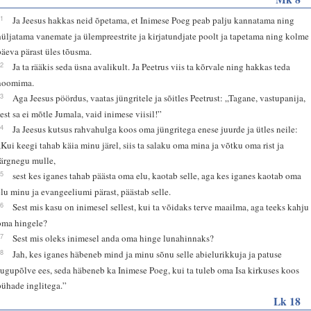
31
Ja Jeesus hakkas neid õpetama, et Inimese Poeg peab palju kannatama ning
hüljatama vanemate ja ülempreestrite ja kirjatundjate poolt ja tapetama ning kolme
päeva pärast üles tõusma.
32
Ja ta rääkis seda üsna avalikult. Ja Peetrus viis ta kõrvale ning hakkas teda
noomima.
33
Aga Jeesus pöördus, vaatas jüngritele ja sõitles Peetrust: „Tagane, vastupanija,
sest sa ei mõtle Jumala, vaid inimese viisil!”
34
Ja Jeesus kutsus rahvahulga koos oma jüngritega enese juurde ja ütles neile:
„Kui keegi tahab käia minu järel, siis ta salaku oma mina ja võtku oma rist ja
järgnegu mulle,
35
sest kes iganes tahab päästa oma elu, kaotab selle, aga kes iganes kaotab oma
elu minu ja evangeeliumi pärast, päästab selle.
36
Sest mis kasu on inimesel sellest, kui ta võidaks terve maailma, aga teeks kahju
oma hingele?
37
Sest mis oleks inimesel anda oma hinge lunahinnaks?
38
Jah, kes iganes häbeneb mind ja minu sõnu selle abielurikkuja ja patuse
sugupõlve ees, seda häbeneb ka Inimese Poeg, kui ta tuleb oma Isa kirkuses koos
pühade inglitega.”
Lk 18