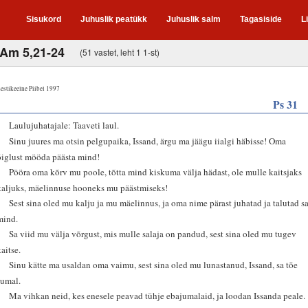
Sisukord
Juhuslik peatükk
Juhuslik salm
Tagasiside
L
;Am 5,21-24
(51 vastet, leht 1 1-st)
estikeelne Piibel 1997
Ps 31
1
Laulujuhatajale: Taaveti laul.
2
Sinu juures ma otsin pelgupaika, Issand, ärgu ma jäägu iialgi häbisse! Oma
õiglust mööda päästa mind!
3
Pööra oma kõrv mu poole, tõtta mind kiskuma välja hädast, ole mulle kaitsjaks
kaljuks, mäelinnuse hooneks mu päästmiseks!
4
Sest sina oled mu kalju ja mu mäelinnus, ja oma nime pärast juhatad ja talutad s
mind.
5
Sa viid mu välja võrgust, mis mulle salaja on pandud, sest sina oled mu tugev
kaitse.
6
Sinu kätte ma usaldan oma vaimu, sest sina oled mu lunastanud, Issand, sa tõe
Jumal.
7
Ma vihkan neid, kes enesele peavad tühje ebajumalaid, ja loodan Issanda peale.