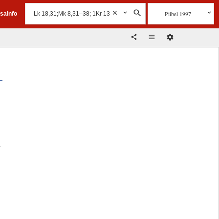
Piibel 1997
isainfo
a