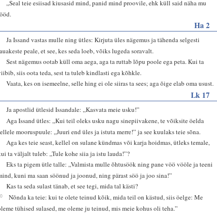
9
„Seal teie esiisad kiusasid mind, panid mind proovile, ehk küll said näha mu
tööd.
Ha 2
2
Ja Issand vastas mulle ning ütles: Kirjuta üles nägemus ja tähenda selgesti
lauakeste peale, et see, kes seda loeb, võiks lugeda soravalt.
3
Sest nägemus ootab küll oma aega, aga ta ruttab lõpu poole ega peta. Kui ta
viibib, siis oota teda, sest ta tuleb kindlasti ega kõhkle.
4
Vaata, kes on isemeelne, selle hing ei ole siiras ta sees; aga õige elab oma usust.
Lk 17
5
Ja apostlid ütlesid Issandale: „Kasvata meie usku!”
6
Aga Issand ütles: „Kui teil oleks usku nagu sinepiivakene, te võiksite öelda
sellele mooruspuule: „Juuri end üles ja istuta merre!” ja see kuulaks teie sõna.
7
Aga kes teie seast, kellel on sulane kündmas või karja hoidmas, ütleks temale,
kui ta väljalt tuleb: „Tule kohe siia ja istu lauda!”?
8
Eks ta pigem ütle talle: „Valmista mulle õhtusöök ning pane vöö vööle ja teeni
mind, kuni ma saan söönud ja joonud, ning pärast söö ja joo sina!”
9
Kas ta seda sulast tänab, et see tegi, mida tal kästi?
10
Nõnda ka teie: kui te olete teinud kõik, mida teil on kästud, siis öelge: Me
oleme tühised sulased, me oleme ju teinud, mis meie kohus oli teha.”