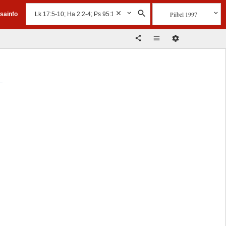
Piibel 1997
isainfo