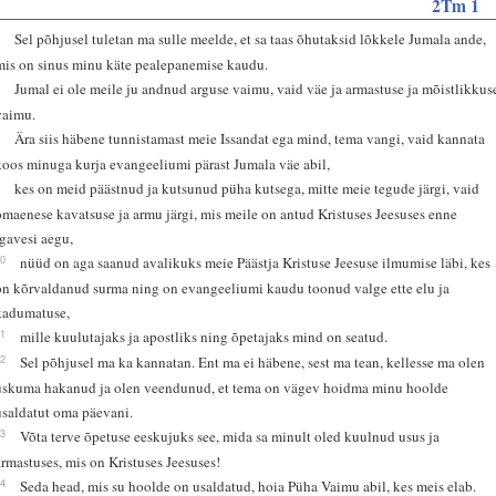
2Tm 1
6
Sel põhjusel tuletan ma sulle meelde, et sa taas õhutaksid lõkkele Jumala ande,
mis on sinus minu käte pealepanemise kaudu.
7
Jumal ei ole meile ju andnud arguse vaimu, vaid väe ja armastuse ja mõistlikkus
vaimu.
8
Ära siis häbene tunnistamast meie Issandat ega mind, tema vangi, vaid kannata
koos minuga kurja evangeeliumi pärast Jumala väe abil,
9
kes on meid päästnud ja kutsunud püha kutsega, mitte meie tegude järgi, vaid
omaenese kavatsuse ja armu järgi, mis meile on antud Kristuses Jeesuses enne
igavesi aegu,
10
nüüd on aga saanud avalikuks meie Päästja Kristuse Jeesuse ilmumise läbi, kes
on kõrvaldanud surma ning on evangeeliumi kaudu toonud valge ette elu ja
kadumatuse,
11
mille kuulutajaks ja apostliks ning õpetajaks mind on seatud.
12
Sel põhjusel ma ka kannatan. Ent ma ei häbene, sest ma tean, kellesse ma olen
uskuma hakanud ja olen veendunud, et tema on vägev hoidma minu hoolde
usaldatut oma päevani.
13
Võta terve õpetuse eeskujuks see, mida sa minult oled kuulnud usus ja
armastuses, mis on Kristuses Jeesuses!
14
Seda head, mis su hoolde on usaldatud, hoia Püha Vaimu abil, kes meis elab.