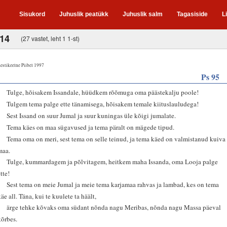
Sisukord
Juhuslik peatükk
Juhuslik salm
Tagasiside
L
-14
(27 vastet, leht 1 1-st)
estikeelne Piibel 1997
Ps 95
1
Tulge, hõisakem Issandale, hüüdkem rõõmuga oma päästekalju poole!
2
Tulgem tema palge ette tänamisega, hõisakem temale kiituslauludega!
3
Sest Issand on suur Jumal ja suur kuningas üle kõigi jumalate.
4
Tema käes on maa sügavused ja tema päralt on mägede tipud.
5
Tema oma on meri, sest tema on selle teinud, ja tema käed on valmistanud kuiva
maa.
6
Tulge, kummardagem ja põlvitagem, heitkem maha Issanda, oma Looja palge
tte!
7
Sest tema on meie Jumal ja meie tema karjamaa rahvas ja lambad, kes on tema
käe all. Täna, kui te kuulete ta häält,
8
ärge tehke kõvaks oma südant nõnda nagu Meribas, nõnda nagu Massa päeval
kõrbes.