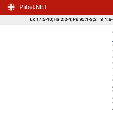
Piibel.NET
Lk 17:5-10;Ha 2:2-4;Ps 95:1-9;2Tm 1:6
E
e