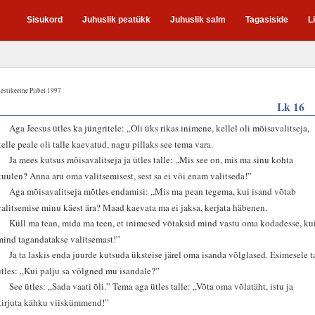
Sisukord
Juhuslik peatükk
Juhuslik salm
Tagasiside
L
estikeelne Piibel 1997
Lk 16
1
Aga Jeesus ütles ka jüngritele: „Oli üks rikas inimene, kellel oli mõisavalitseja,
kelle peale oli talle kaevatud, nagu pillaks see tema vara.
2
Ja mees kutsus mõisavalitseja ja ütles talle: „Mis see on, mis ma sinu kohta
kuulen? Anna aru oma valitsemisest, sest sa ei või enam valitseda!”
3
Aga mõisavalitseja mõtles endamisi: „Mis ma pean tegema, kui isand võtab
valitsemise minu käest ära? Maad kaevata ma ei jaksa, kerjata häbenen.
4
Küll ma tean, mida ma teen, et inimesed võtaksid mind vastu oma kodadesse, ku
mind tagandatakse valitsemast!”
5
Ja ta laskis enda juurde kutsuda üksteise järel oma isanda võlglased. Esimesele t
ütles: „Kui palju sa võlgned mu isandale?”
6
See ütles: „Sada vaati õli.” Tema aga ütles talle: „Võta oma võlatäht, istu ja
kirjuta kähku viiskümmend!”