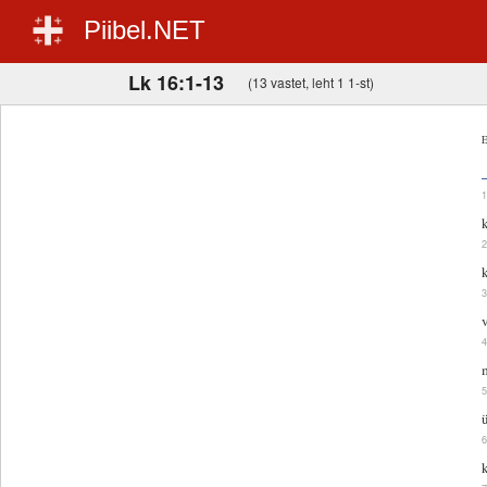
Piibel.NET
Lk 16:1-13
(13 vastet, leht 1 1-st)
E