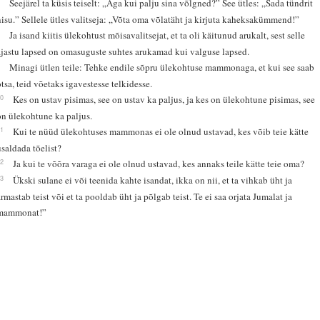
7
Seejärel ta küsis teiselt: „Aga kui palju sina võlgned?” See ütles: „Sada tündrit
nisu.” Sellele ütles valitseja: „Võta oma võlatäht ja kirjuta kaheksakümmend!”
8
Ja isand kiitis ülekohtust mõisavalitsejat, et ta oli käitunud arukalt, sest selle
ajastu lapsed on omasuguste suhtes arukamad kui valguse lapsed.
9
Minagi ütlen teile: Tehke endile sõpru ülekohtuse mammonaga, et kui see saab
otsa, teid võetaks igavestesse telkidesse.
10
Kes on ustav pisimas, see on ustav ka paljus, ja kes on ülekohtune pisimas, see
on ülekohtune ka paljus.
11
Kui te nüüd ülekohtuses mammonas ei ole olnud ustavad, kes võib teie kätte
usaldada tõelist?
12
Ja kui te võõra varaga ei ole olnud ustavad, kes annaks teile kätte teie oma?
13
Ükski sulane ei või teenida kahte isandat, ikka on nii, et ta vihkab üht ja
armastab teist või et ta pooldab üht ja põlgab teist. Te ei saa orjata Jumalat ja
mammonat!”