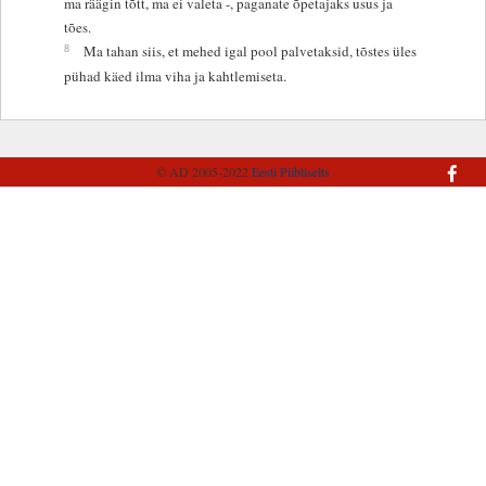
ma räägin tõtt, ma ei valeta -, paganate õpetajaks usus ja
tões.
8
Ma tahan siis, et mehed igal pool palvetaksid, tõstes üles
pühad käed ilma viha ja kahtlemiseta.
© AD 2005-2022
Eesti Piibliselts