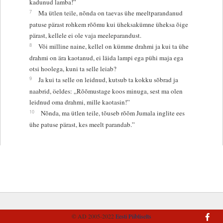
kadunud lamba!”
7
Ma ütlen teile, nõnda on taevas ühe meeltparandanud
patuse pärast rohkem rõõmu kui üheksakümne üheksa õige
pärast, kellele ei ole vaja meeleparandust.
8
Või milline naine, kellel on kümme drahmi ja kui ta ühe
drahmi on ära kaotanud, ei läida lampi ega pühi maja ega
otsi hoolega, kuni ta selle leiab?
9
Ja kui ta selle on leidnud, kutsub ta kokku sõbrad ja
naabrid, öeldes: „Rõõmustage koos minuga, sest ma olen
leidnud oma drahmi, mille kaotasin!”
10
Nõnda, ma ütlen teile, tõuseb rõõm Jumala inglite ees
ühe patuse pärast, kes meelt parandab.”
© AD 2005-2022
Eesti Piibliselts