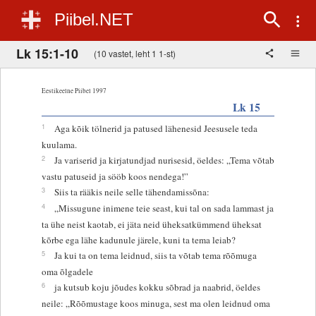
Piibel.NET
Lk 15:1-10
(10 vastet, leht 1 1-st)
Eestikeelne Piibel 1997
Lk 15
1
Aga kõik tölnerid ja patused lähenesid Jeesusele teda
kuulama.
2
Ja variserid ja kirjatundjad nurisesid, öeldes: „Tema võtab
vastu patuseid ja sööb koos nendega!”
3
Siis ta rääkis neile selle tähendamissõna:
4
„Missugune inimene teie seast, kui tal on sada lammast ja
ta ühe neist kaotab, ei jäta neid üheksatkümmend üheksat
kõrbe ega lähe kadunule järele, kuni ta tema leiab?
5
Ja kui ta on tema leidnud, siis ta võtab tema rõõmuga
oma õlgadele
6
ja kutsub koju jõudes kokku sõbrad ja naabrid, öeldes
neile: „Rõõmustage koos minuga, sest ma olen leidnud oma