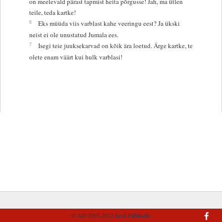
on meelevald pärast tapmist heita põrgusse! Jah, ma ütlen
teile, teda kartke!
6
Eks müüda viis varblast kahe veeringu eest? Ja ükski
neist ei ole unustatud Jumala ees.
7
Isegi teie juuksekarvad on kõik ära loetud. Ärge kartke, te
olete enam väärt kui hulk varblasi!
© AD 2005-2022
Eesti Piibliselts