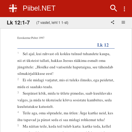
Piibel.NET
Lk 12:1-7
(7 vastet, leht 1 1-st)
Eestikeelne Piibel 1997
Lk 12
1
Sel ajal, kui rahvast oli kokku tulnud tuhandete kaupa,
nii et üksteist tallati, hakkas Jeesus rääkima esmalt oma
jüngritele: „Hoidke end variseride haputaigna, see tähendab
silmakirjalikkuse eest!
2
Ei ole midagi varjatut, mis ei tuleks ilmsiks, ega peidetut,
mida ei saadaks teada.
3
Seepärast kõik, mida te ütlete pimedas, saab kuuldavaks
valges, ja mida te üksteisele kõrva sosistate kambrites, seda
kuulutatakse katustelt.
4
Teile aga, oma sõpradele, ma ütlen: Ärge kartke neid, kes
ihu tapavad ja pärast seda ei saa midagi rohkemat teha!
5
Ma näitan teile, keda teil tuleb karta: kartke teda, kellel