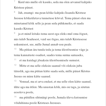
7
Kuid mis mulle oli kasuks, seda ma olen arvanud kahjuks
Kristuse pärast.
8
Jah, enamgi: ma pean kõike kahjuks Issanda Kristuse
Jeesuse kõikeületava tunnetuse kõrval. Tema pärast olen ma
minetanud kõik selle ja pean seda pühkmeiks, et saada
kasuks Kristust
9
ja et mind leitaks tema seest ega oleks mul oma õigust,
mis tuleb Seadusest, vaid see õigus, mis tuleb Kristusesse
uskumisest, see, mille Jumal annab usu peale.
10
Ma püüan ära tunda teda ja tema ülestõusmise väge ja
tema kannatuste osadust, saades tema surma sarnaseks,
11
et ma kuidagi jõuaksin ülestõusmisele surnuist.
12
Mitte et ma selle oleksin saanud või oleksin juba
täiuslik, aga ma püüan kätte saada seda, mille pärast Kristus
Jeesus on minu kätte saanud.
13
Vennad, ma ei arva endast, et ma selle olen kätte saanud,
ühte aga ma ütlen: Ma unustan kõik, mis on taga, ja sirutun
eesoleva poole,
14
ma püüdlen sihtmärgi poole, Jumala üleva kutsumise
võiduhinna poole Kristuses Jeesuses.