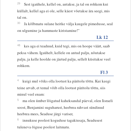
29
Sest igaühele, kellel on, antakse, ja tal on rohkem kui
küllalt, kellel aga ei ole, selle käest võetakse ära seegi, mis
tal on.
30
Ja kõlbmatu sulane heitke välja kaugele pimedusse, seal
on ulgumine ja hammaste kiristamine!”
Lk 12
48
kes aga ei teadnud, kuid tegi, mis on hoope väärt, saab
peksa vähem. Igaühelt, kellele on antud palju, nõutakse
palju, ja kelle hoolde on jäetud palju, sellelt küsitakse veel
rohkem.
Fl 3
4
kuigi mul võiks olla lootust ka päritolu tõttu. Kui keegi
teine arvab, et temal võib olla lootust päritolu tõttu, siis
minul veel enam:
5
ma olen ümber lõigatud kaheksandal päeval, olen Iisraeli
soost, Benjamini suguharust, heebrea rahvast sündinud
heebrea mees, Seaduse järgi variser,
6
innukuse poolest koguduse tagakiusaja, Seadusest
tuleneva õiguse poolest laitmatu.