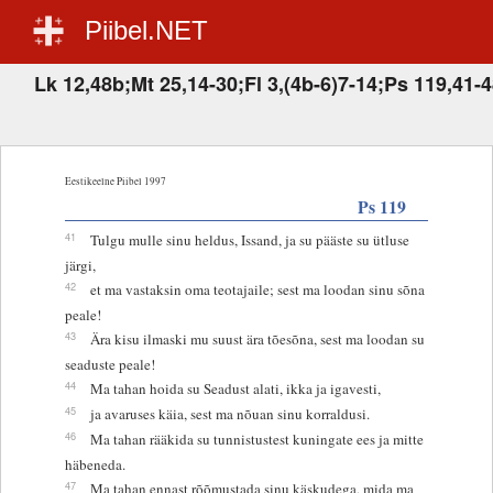
Piibel.NET
Lk 12,48b;Mt 25,14-30;Fl 3,(4b-6)7-14;Ps 119,41-4
Eestikeelne Piibel 1997
Ps 119
41
Tulgu mulle sinu heldus, Issand, ja su pääste su ütluse
järgi,
42
et ma vastaksin oma teotajaile; sest ma loodan sinu sõna
peale!
43
Ära kisu ilmaski mu suust ära tõesõna, sest ma loodan su
seaduste peale!
44
Ma tahan hoida su Seadust alati, ikka ja igavesti,
45
ja avaruses käia, sest ma nõuan sinu korraldusi.
46
Ma tahan rääkida su tunnistustest kuningate ees ja mitte
häbeneda.
47
Ma tahan ennast rõõmustada sinu käskudega, mida ma