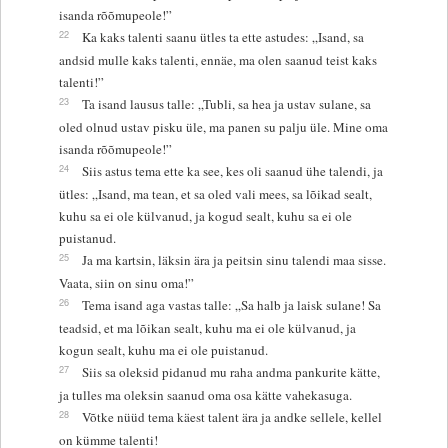
isanda rõõmupeole!”
22
Ka kaks talenti saanu ütles ta ette astudes: „Isand, sa
andsid mulle kaks talenti, ennäe, ma olen saanud teist kaks
talenti!”
23
Ta isand lausus talle: „Tubli, sa hea ja ustav sulane, sa
oled olnud ustav pisku üle, ma panen su palju üle. Mine oma
isanda rõõmupeole!”
24
Siis astus tema ette ka see, kes oli saanud ühe talendi, ja
ütles: „Isand, ma tean, et sa oled vali mees, sa lõikad sealt,
kuhu sa ei ole külvanud, ja kogud sealt, kuhu sa ei ole
puistanud.
25
Ja ma kartsin, läksin ära ja peitsin sinu talendi maa sisse.
Vaata, siin on sinu oma!”
26
Tema isand aga vastas talle: „Sa halb ja laisk sulane! Sa
teadsid, et ma lõikan sealt, kuhu ma ei ole külvanud, ja
kogun sealt, kuhu ma ei ole puistanud.
27
Siis sa oleksid pidanud mu raha andma pankurite kätte,
ja tulles ma oleksin saanud oma osa kätte vahekasuga.
28
Võtke nüüd tema käest talent ära ja andke sellele, kellel
on kümme talenti!