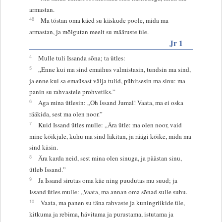
armastan.
48
Ma tõstan oma käed su käskude poole, mida ma
armastan, ja mõlgutan meelt su määruste üle.
Jr 1
4
Mulle tuli Issanda sõna; ta ütles:
5
„Enne kui ma sind emaihus valmistasin, tundsin ma sind,
ja enne kui sa emaüsast välja tulid, pühitsesin ma sinu: ma
panin su rahvastele prohvetiks.”
6
Aga mina ütlesin: „Oh Issand Jumal! Vaata, ma ei oska
rääkida, sest ma olen noor.”
7
Kuid Issand ütles mulle: „Ära ütle: ma olen noor, vaid
mine kõikjale, kuhu ma sind läkitan, ja räägi kõike, mida ma
sind käsin.
8
Ära karda neid, sest mina olen sinuga, ja päästan sinu,
ütleb Issand.”
9
Ja Issand sirutas oma käe ning puudutas mu suud; ja
Issand ütles mulle: „Vaata, ma annan oma sõnad sulle suhu.
10
Vaata, ma panen su täna rahvaste ja kuningriikide üle,
kitkuma ja rebima, hävitama ja purustama, istutama ja