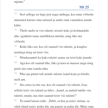
rajama.”
Mt 25
14
Sest sellega on lugu just nagu mehega, kes enne võõrsile
minemist kutsus oma sulased ja andis oma varanduse nende
kätte.
15
Ühele andis ta viis talenti, teisele kaks ja kolmandale
ühe, igaühele tema suutlikkust mööda, ning läks ära
võõrsile.
16
Kohe läks see, kes oli saanud viis talenti, ja kauples
nendega ning sai teist viis.
17
Nõndasamuti ka kaks talenti saanu sai teist kaks juurde.
18
Aga kes oli saanud ühe, läks ja kaevas maasse augu ning
peitis ära oma isanda raha.
19
Pika aja pärast tuli nende sulaste isand koju ja nõudis
neilt aru.
20
Siis astus ta ette see, kes oli saanud viis talenti, lisas
sellele teist viis talenti ja ütles: „Isand, sa andsid mulle viis
talenti, ennäe, ma olen saanud teist viis talenti!”
21
Ta isand lausus talle: „Tubli, sa hea ja ustav sulane, sa
oled olnud ustav pisku üle, ma panen su palju üle. Mine oma