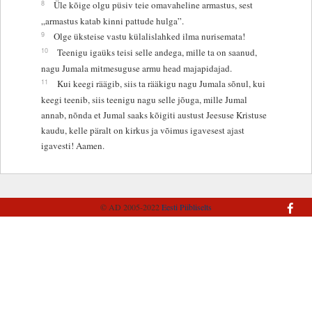
8
Üle kõige olgu püsiv teie omavaheline armastus, sest
„armastus katab kinni pattude hulga”.
9
Olge üksteise vastu külalislahked ilma nurisemata!
10
Teenigu igaüks teisi selle andega, mille ta on saanud,
nagu Jumala mitmesuguse armu head majapidajad.
11
Kui keegi räägib, siis ta rääkigu nagu Jumala sõnul, kui
keegi teenib, siis teenigu nagu selle jõuga, mille Jumal
annab, nõnda et Jumal saaks kõigiti austust Jeesuse Kristuse
kaudu, kelle päralt on kirkus ja võimus igavesest ajast
igavesti! Aamen.
© AD 2005-2022
Eesti Piibliselts