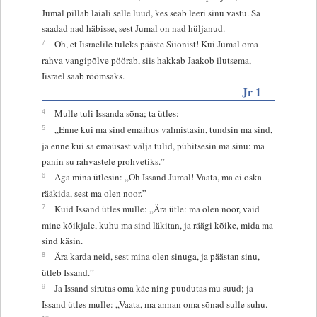
Jumal pillab laiali selle luud, kes seab leeri sinu vastu. Sa
saadad nad häbisse, sest Jumal on nad hüljanud.
7
Oh, et Iisraelile tuleks pääste Siionist! Kui Jumal oma
rahva vangipõlve pöörab, siis hakkab Jaakob ilutsema,
Iisrael saab rõõmsaks.
Jr 1
4
Mulle tuli Issanda sõna; ta ütles:
5
„Enne kui ma sind emaihus valmistasin, tundsin ma sind,
ja enne kui sa emaüsast välja tulid, pühitsesin ma sinu: ma
panin su rahvastele prohvetiks.”
6
Aga mina ütlesin: „Oh Issand Jumal! Vaata, ma ei oska
rääkida, sest ma olen noor.”
7
Kuid Issand ütles mulle: „Ära ütle: ma olen noor, vaid
mine kõikjale, kuhu ma sind läkitan, ja räägi kõike, mida ma
sind käsin.
8
Ära karda neid, sest mina olen sinuga, ja päästan sinu,
ütleb Issand.”
9
Ja Issand sirutas oma käe ning puudutas mu suud; ja
Issand ütles mulle: „Vaata, ma annan oma sõnad sulle suhu.