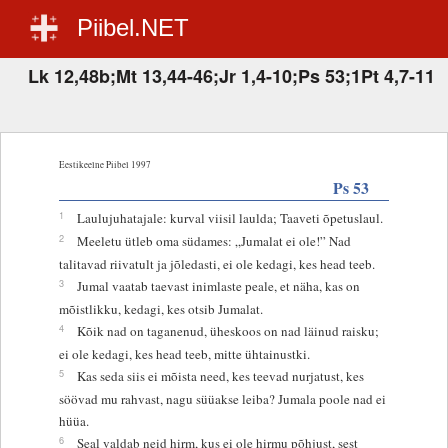
Piibel.NET
Lk 12,48b;Mt 13,44-46;Jr 1,4-10;Ps 53;1Pt 4,7-11
Eestikeelne Piibel 1997
Ps 53
1
Laulujuhatajale: kurval viisil laulda; Taaveti õpetuslaul.
2
Meeletu ütleb oma südames: „Jumalat ei ole!” Nad
talitavad riivatult ja jõledasti, ei ole kedagi, kes head teeb.
3
Jumal vaatab taevast inimlaste peale, et näha, kas on
mõistlikku, kedagi, kes otsib Jumalat.
4
Kõik nad on taganenud, üheskoos on nad läinud raisku;
ei ole kedagi, kes head teeb, mitte ühtainustki.
5
Kas seda siis ei mõista need, kes teevad nurjatust, kes
söövad mu rahvast, nagu süüakse leiba? Jumala poole nad ei
hüüa.
6
Seal valdab neid hirm, kus ei ole hirmu põhjust, sest