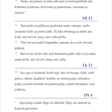
10
Vaata, ma panen su täna rahvaste ja kuningriikide üle,
kitkuma ja rebima, hävitama ja purustama, istutama ja
rajama.”
Mt 13
44
Taevariik on põllusse peidetud aarde sarnane, mille
inimene leidis ja peitis jälle. Ta läks rõõmuga ja müüs ära
kõik, mis tal oli, ning ostis selle põllu.
45
Veel on taevariik kaupmehe sarnane, kes otsis ilusaid
pärleid.
46
Kui ta siis leidis ühe eriti hinnalise pärli, läks ta ja müüs
maha kõik, mis tal oli, ning ostis selle.
Lk 12
48
kes aga ei teadnud, kuid tegi, mis on hoope väärt, saab
peksa vähem. Igaühelt, kellele on antud palju, nõutakse
palju, ja kelle hoolde on jäetud palju, sellelt küsitakse veel
rohkem.
1Pt 4
7
Aga kõigi asjade lõpp on lähedal. Olge siis arukad ja
kained palveteks.