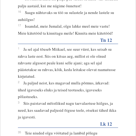
palju aastaid, kui me nägime õnnetust!
16
Saagu nähtavaks su töö su sulastele ja nende lastele su
auhiilgus!
17
Issandal, meie Jumalal, olgu lahke meel meie vastu!
Meie kätetööd ta kinnitagu meile! Kinnita meie kätetööd!
Tn 12
1
Ja sel ajal tõuseb Miikael, see suur vürst, kes seisab su
rahva laste eest. Siis on kitsas aeg, millist ei ole olnud
rahvaste algusest peale kuni selle ajani; aga sel ajal
päästetakse su rahvas, kõik, keda leitakse olevat raamatusse
kirjutatud.
2
Ja paljud neist, kes magavad mulla põrmus, ärkavad:
ühed igaveseks eluks ja teised teotuseks, igaveseks
põlastuseks.
3
Siis paistavad mõistlikud nagu taevalaotuse hiilgus, ja
need, kes saadavad paljusid õiguse teele, otsekui tähed ikka
ja igavesti.
Lk 12
35
Teie niuded olgu vöötatud ja lambid põlegu