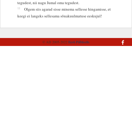
tegudest, nii nagu Jumal oma tegudest.
11
Olgem siis agarad sisse minema sellesse hingamisse, et
keegi ei langeks sellesama sõnakuulmatuse eeskujul!
© AD 2005-2022
Eesti Piibliselts