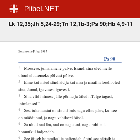
Piibel.NET
Lk 12,35;Jh 5,24-29;Tn 12,1b-3;Ps 90;Hb 4,9-11
Eestikeelne Piibel 1997
Ps 90
1
Moosese, jumalamehe palve. Issand, sina oled meile
olnud eluasemeks põlvest põlve.
2
Enne kui mäed sündisid ja kui maa ja maailm loodi, oled
sina, Jumal, igavesest igavesti.
3
Sina viid inimese jälle põrmu ja ütled: „Tulge tagasi,
inimlapsed!”
4
Sest tuhat aastat on sinu silmis nagu eilne päev, kui see
on möödunud, ja nagu vahikord öösel.
5
Sa uhud nad ära, nad on nagu uni, nagu rohi, mis
hommikul haljendab.
6
See õitseb hommikul ja haljendab, õhtul see närtsib ja