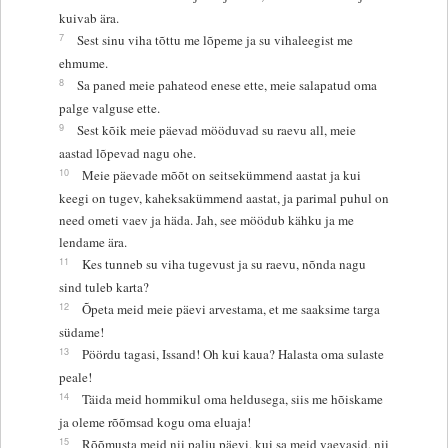
kuivab ära.
7
Sest sinu viha tõttu me lõpeme ja su vihaleegist me
ehmume.
8
Sa paned meie pahateod enese ette, meie salapatud oma
palge valguse ette.
9
Sest kõik meie päevad mööduvad su raevu all, meie
aastad lõpevad nagu ohe.
10
Meie päevade mõõt on seitsekümmend aastat ja kui
keegi on tugev, kaheksakümmend aastat, ja parimal puhul on
need ometi vaev ja häda. Jah, see möödub kähku ja me
lendame ära.
11
Kes tunneb su viha tugevust ja su raevu, nõnda nagu
sind tuleb karta?
12
Õpeta meid meie päevi arvestama, et me saaksime targa
südame!
13
Pöördu tagasi, Issand! Oh kui kaua? Halasta oma sulaste
peale!
14
Täida meid hommikul oma heldusega, siis me hõiskame
ja oleme rõõmsad kogu oma eluaja!
15
Rõõmusta meid nii palju päevi, kui sa meid vaevasid, nii