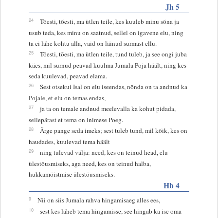
Jh 5
24
Tõesti, tõesti, ma ütlen teile, kes kuuleb minu sõna ja
usub teda, kes minu on saatnud, sellel on igavene elu, ning
ta ei lähe kohtu alla, vaid on läinud surmast ellu.
25
Tõesti, tõesti, ma ütlen teile, tund tuleb, ja see ongi juba
käes, mil surnud peavad kuulma Jumala Poja häält, ning kes
seda kuulevad, peavad elama.
26
Sest otsekui Isal on elu iseendas, nõnda on ta andnud ka
Pojale, et elu on temas endas,
27
ja ta on temale andnud meelevalla ka kohut pidada,
sellepärast et tema on Inimese Poeg.
28
Ärge pange seda imeks; sest tuleb tund, mil kõik, kes on
haudades, kuulevad tema häält
29
ning tulevad välja: need, kes on teinud head, elu
ülestõusmiseks, aga need, kes on teinud halba,
hukkamõistmise ülestõusmiseks.
Hb 4
9
Nii on siis Jumala rahva hingamisaeg alles ees,
10
sest kes läheb tema hingamisse, see hingab ka ise oma