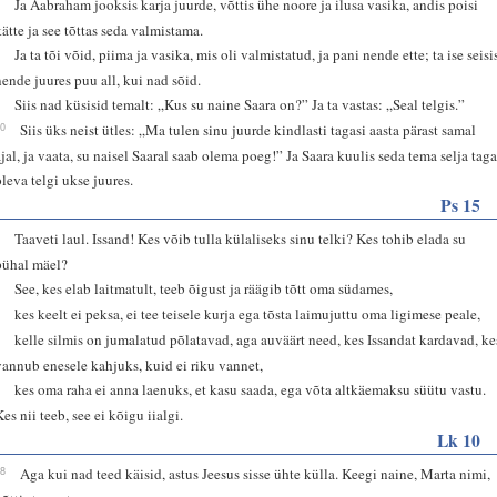
7
Ja Aabraham jooksis karja juurde, võttis ühe noore ja ilusa vasika, andis poisi
kätte ja see tõttas seda valmistama.
8
Ja ta tõi võid, piima ja vasika, mis oli valmistatud, ja pani nende ette; ta ise seisi
nende juures puu all, kui nad sõid.
9
Siis nad küsisid temalt: „Kus su naine Saara on?” Ja ta vastas: „Seal telgis.”
10
Siis üks neist ütles: „Ma tulen sinu juurde kindlasti tagasi aasta pärast samal
ajal, ja vaata, su naisel Saaral saab olema poeg!” Ja Saara kuulis seda tema selja tag
oleva telgi ukse juures.
Ps 15
1
Taaveti laul. Issand! Kes võib tulla külaliseks sinu telki? Kes tohib elada su
pühal mäel?
2
See, kes elab laitmatult, teeb õigust ja räägib tõtt oma südames,
3
kes keelt ei peksa, ei tee teisele kurja ega tõsta laimujuttu oma ligimese peale,
4
kelle silmis on jumalatud põlatavad, aga auväärt need, kes Issandat kardavad, ke
vannub enesele kahjuks, kuid ei riku vannet,
5
kes oma raha ei anna laenuks, et kasu saada, ega võta altkäemaksu süütu vastu.
Kes nii teeb, see ei kõigu iialgi.
Lk 10
38
Aga kui nad teed käisid, astus Jeesus sisse ühte külla. Keegi naine, Marta nimi,