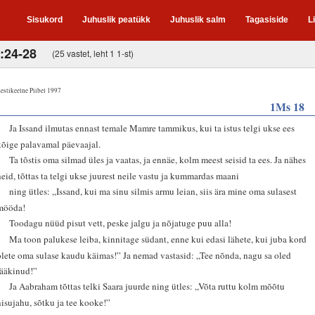
Sisukord
Juhuslik peatükk
Juhuslik salm
Tagasiside
L
:24-28
(25 vastet, leht 1 1-st)
estikeelne Piibel 1997
1Ms 18
1
Ja Issand ilmutas ennast temale Mamre tammikus, kui ta istus telgi ukse ees
kõige palavamal päevaajal.
2
Ta tõstis oma silmad üles ja vaatas, ja ennäe, kolm meest seisid ta ees. Ja nähes
neid, tõttas ta telgi ukse juurest neile vastu ja kummardas maani
3
ning ütles: „Issand, kui ma sinu silmis armu leian, siis ära mine oma sulasest
mööda!
4
Toodagu nüüd pisut vett, peske jalgu ja nõjatuge puu alla!
5
Ma toon palukese leiba, kinnitage südant, enne kui edasi lähete, kui juba kord
olete oma sulase kaudu käimas!” Ja nemad vastasid: „Tee nõnda, nagu sa oled
rääkinud!”
6
Ja Aabraham tõttas telki Saara juurde ning ütles: „Võta ruttu kolm mõõtu
nisujahu, sõtku ja tee kooke!”