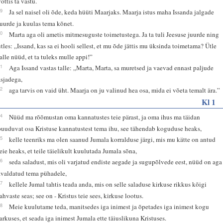
õttis ta vastu.
39
Ja sel naisel oli õde, keda hüüti Maarjaks. Maarja istus maha Issanda jalgade
juurde ja kuulas tema kõnet.
40
Marta aga oli ametis mitmesuguste toimetustega. Ja ta tuli Jeesuse juurde ning
ütles: „Issand, kas sa ei hooli sellest, et mu õde jättis mu üksinda toimetama? Ütle
talle nüüd, et ta tuleks mulle appi!”
41
Aga Issand vastas talle: „Marta, Marta, sa muretsed ja vaevad ennast paljude
asjadega,
42
aga tarvis on vaid üht. Maarja on ju valinud hea osa, mida ei võeta temalt ära.”
Kl 1
24
Nüüd ma rõõmustan oma kannatustes teie pärast, ja oma ihus ma täidan
puuduvat osa Kristuse kannatustest tema ihu, see tähendab koguduse heaks,
25
kelle teenriks ma olen saanud Jumala korralduse järgi, mis mu kätte on antud
teie heaks, et teile täielikult kuulutada Jumala sõna,
26
seda saladust, mis oli varjatud endiste aegade ja sugupõlvede eest, nüüd on aga
avaldatud tema pühadele,
27
kellele Jumal tahtis teada anda, mis on selle saladuse kirkuse rikkus kõigi
rahvaste seas; see on - Kristus teie sees, kirkuse lootus.
28
Meie kuulutame teda, manitsedes iga inimest ja õpetades iga inimest kogu
tarkuses, et seada iga inimest Jumala ette täiuslikuna Kristuses.