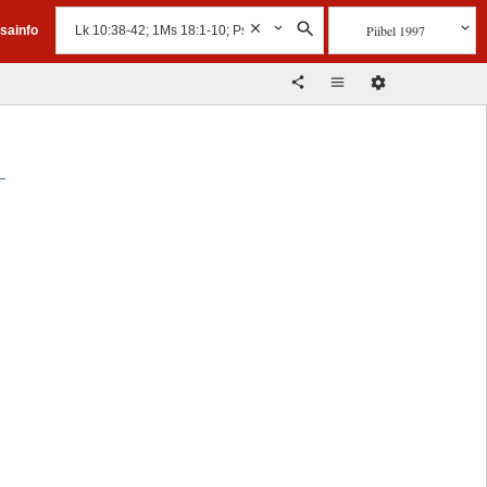
Piibel 1997
isainfo