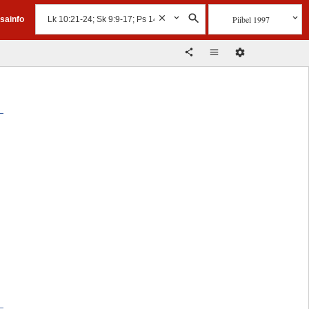
Piibel 1997
isainfo