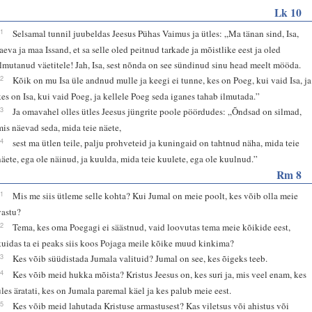
Lk 10
21
Selsamal tunnil juubeldas Jeesus Pühas Vaimus ja ütles: „Ma tänan sind, Isa,
taeva ja maa Issand, et sa selle oled peitnud tarkade ja mõistlike eest ja oled
ilmutanud väetitele! Jah, Isa, sest nõnda on see sündinud sinu head meelt mööda.
22
Kõik on mu Isa üle andnud mulle ja keegi ei tunne, kes on Poeg, kui vaid Isa, ja
kes on Isa, kui vaid Poeg, ja kellele Poeg seda iganes tahab ilmutada.”
23
Ja omavahel olles ütles Jeesus jüngrite poole pöördudes: „Õndsad on silmad,
mis näevad seda, mida teie näete,
24
sest ma ütlen teile, palju prohveteid ja kuningaid on tahtnud näha, mida teie
näete, ega ole näinud, ja kuulda, mida teie kuulete, ega ole kuulnud.”
Rm 8
31
Mis me siis ütleme selle kohta? Kui Jumal on meie poolt, kes võib olla meie
vastu?
32
Tema, kes oma Poegagi ei säästnud, vaid loovutas tema meie kõikide eest,
kuidas ta ei peaks siis koos Pojaga meile kõike muud kinkima?
33
Kes võib süüdistada Jumala valituid? Jumal on see, kes õigeks teeb.
34
Kes võib meid hukka mõista? Kristus Jeesus on, kes suri ja, mis veel enam, kes
üles äratati, kes on Jumala paremal käel ja kes palub meie eest.
35
Kes võib meid lahutada Kristuse armastusest? Kas viletsus või ahistus või