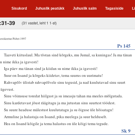
Sisukord
Juhuslik peatükk
Juhuslik salm
Tagasiside
L
:31-39
(31 vastet, leht 1 1-st)
estikeelne Piibel 1997
Ps 145
1
Taaveti kiituslaul. Ma tõstan sind kõrgeks, mu Jumal, sa kuningas! Ja ma tänan
su nime ikka ja igavesti!
2
Iga päev ma tänan sind ja kiidan su nime ikka ja igavesti!
3
Suur on Issand ja kõrgeks kiidetav, tema suurus on uurimatu!
4
Rahvapõlv ülistab rahvapõlvele sinu tegusid, ja nad kuulutavad sinu suurt
vägevust.
5
Sinu võimsuse toredat hiilgust ja su imeasju tahan ma meeles mõlgutada.
6
Sinu kardetavast jõust räägitagu ja ma jutustan sinu suurtest töödest.
7
Su suure headuse mälestust kuulutatagu ja su õiguse üle hõisatagu!
8
Armuline ja halastaja on Issand, pika meelega ja suur helduselt.
9
Hea on Issand kõigile ja tema halastus on üle kõigi tema tegude.
Sk 9