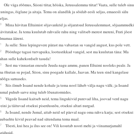
9
Ole väga rõõmus, Siioni tütar, hõiska, Jeruusalemma tütar! Vaata, sulle tuleb sin
kuningas, õiglane ja aitaja. Tema on alandlik ja sõidab eesli seljas, emaeesli sälu
eljas.
10
Mina hävitan Efraimist sõjavankrid ja sõjaratsud Jeruusalemmast, sõjaammudk
hävitatakse. Ja tema kuulutab rahvaile rahu ning valitseb merest mereni, Frati jõest
ilmamaa ääreni.
11
Ja sulle: Sinu lepinguvere pärast ma vabastan su vangid august, kus pole vett.
12
Pöörduge tagasi turvapaika, lootusrikkad vangid, sest ma kuulutan täna: Ma
tahan sulle kahekordselt tasuda!
13
Sest ma vinnastan enesele Juuda nagu ammu, panen Efraimi nooleks peale. Ja
ma õhutan su pojad, Siion, sinu poegade kallale, Jaavan. Ma teen sind kangelase
mõõga sarnaseks.
14
Siis ilmub Issand nende kohale ja tema nool läheb välja nagu välk; ja Issand
Jumal puhub sarve ning tuleb lõunatormides.
15
Vägede Issand kaitseb neid, tema lingukivid purevad liha, joovad verd nagu
veini ja täituvad otsekui piserdusnõu, otsekui altari nurgad.
16
Ja Issand, nende Jumal, aitab neid sel päeval nagu oma rahva karja; sest otsekui
laubaehte kivid peavad nad sätendama tema maal.
17
Tõesti, kui hea ja ilus see on! Vili kosutab noori mehi ja viinamarjamahl
neidusid.