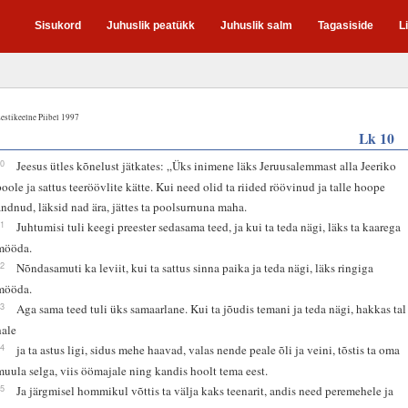
Sisukord
Juhuslik peatükk
Juhuslik salm
Tagasiside
L
estikeelne Piibel 1997
Lk 10
30
Jeesus ütles kõnelust jätkates: „Üks inimene läks Jeruusalemmast alla Jeeriko
poole ja sattus teeröövlite kätte. Kui need olid ta riided röövinud ja talle hoope
andnud, läksid nad ära, jättes ta poolsurnuna maha.
31
Juhtumisi tuli keegi preester sedasama teed, ja kui ta teda nägi, läks ta kaarega
mööda.
32
Nõndasamuti ka leviit, kui ta sattus sinna paika ja teda nägi, läks ringiga
mööda.
33
Aga sama teed tuli üks samaarlane. Kui ta jõudis temani ja teda nägi, hakkas tal
hale
34
ja ta astus ligi, sidus mehe haavad, valas nende peale õli ja veini, tõstis ta oma
muula selga, viis öömajale ning kandis hoolt tema eest.
35
Ja järgmisel hommikul võttis ta välja kaks teenarit, andis need peremehele ja