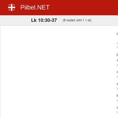
Piibel.NET
Lk 10:30-37
(8 vastet, leht 1 1-st)
E