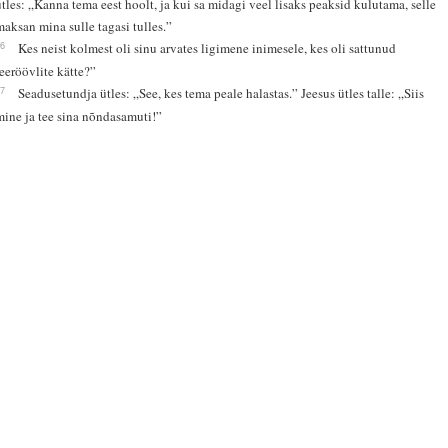
ütles: „Kanna tema eest hoolt, ja kui sa midagi veel lisaks peaksid kulutama, selle
maksan mina sulle tagasi tulles.”
36
Kes neist kolmest oli sinu arvates ligimene inimesele, kes oli sattunud
teeröövlite kätte?”
37
Seadusetundja ütles: „See, kes tema peale halastas.” Jeesus ütles talle: „Siis
mine ja tee sina nõndasamuti!”