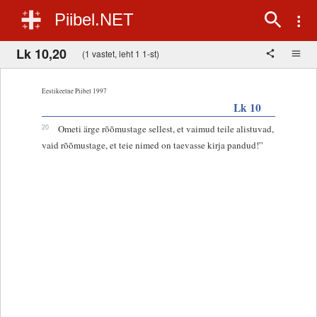
Piibel.NET
Lk 10,20
(1 vastet, leht 1 1-st)
Eestikeelne Piibel 1997
Lk 10
20
Ometi ärge rõõmustage sellest, et vaimud teile alistuvad,
vaid rõõmustage, et teie nimed on taevasse kirja pandud!”