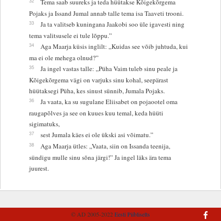
32
Tema saab suureks ja teda hüütakse Kõigekõrgema
Pojaks ja Issand Jumal annab talle tema isa Taaveti trooni.
33
Ja ta valitseb kuningana Jaakobi soo üle igavesti ning
tema valitsusele ei tule lõppu.”
34
Aga Maarja küsis inglilt: „Kuidas see võib juhtuda, kui
ma ei ole mehega olnud?”
35
Ja ingel vastas talle: „Püha Vaim tuleb sinu peale ja
Kõigekõrgema vägi on varjuks sinu kohal, seepärast
hüütaksegi Püha, kes sinust sünnib, Jumala Pojaks.
36
Ja vaata, ka su sugulane Eliisabet on pojaootel oma
raugapõlves ja see on kuues kuu temal, keda hüüti
sigimatuks,
37
sest Jumala käes ei ole ükski asi võimatu.”
38
Aga Maarja ütles: „Vaata, siin on Issanda teenija,
sündigu mulle sinu sõna järgi!” Ja ingel läks ära tema
juurest.
© AD 2005-2022
Eesti Piibliselts