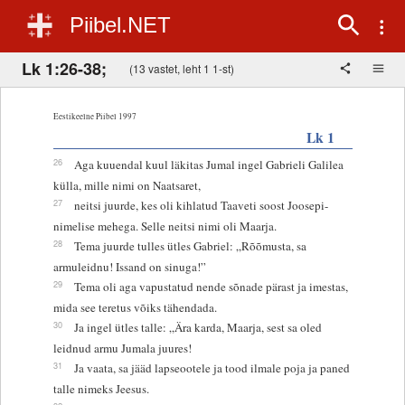
Piibel.NET
Lk 1:26-38;
(13 vastet, leht 1 1-st)
Eestikeelne Piibel 1997
Lk 1
26
Aga kuuendal kuul läkitas Jumal ingel Gabrieli Galilea
külla, mille nimi on Naatsaret,
27
neitsi juurde, kes oli kihlatud Taaveti soost Joosepi-
nimelise mehega. Selle neitsi nimi oli Maarja.
28
Tema juurde tulles ütles Gabriel: „Rõõmusta, sa
armuleidnu! Issand on sinuga!”
29
Tema oli aga vapustatud nende sõnade pärast ja imestas,
mida see teretus võiks tähendada.
30
Ja ingel ütles talle: „Ära karda, Maarja, sest sa oled
leidnud armu Jumala juures!
31
Ja vaata, sa jääd lapseootele ja tood ilmale poja ja paned
talle nimeks Jeesus.