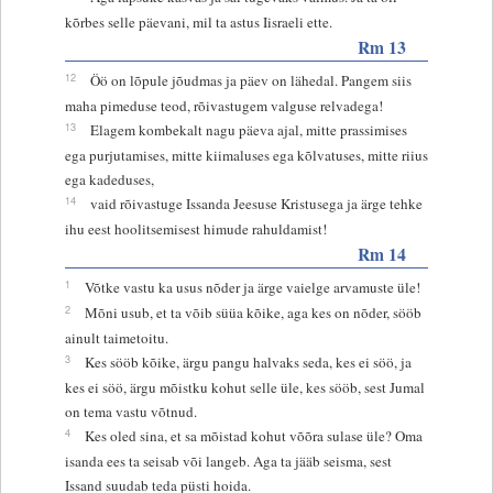
kõrbes selle päevani, mil ta astus Iisraeli ette.
Rm 13
12
Öö on lõpule jõudmas ja päev on lähedal. Pangem siis
maha pimeduse teod, rõivastugem valguse relvadega!
13
Elagem kombekalt nagu päeva ajal, mitte prassimises
ega purjutamises, mitte kiimaluses ega kõlvatuses, mitte riius
ega kadeduses,
14
vaid rõivastuge Issanda Jeesuse Kristusega ja ärge tehke
ihu eest hoolitsemisest himude rahuldamist!
Rm 14
1
Võtke vastu ka usus nõder ja ärge vaielge arvamuste üle!
2
Mõni usub, et ta võib süüa kõike, aga kes on nõder, sööb
ainult taimetoitu.
3
Kes sööb kõike, ärgu pangu halvaks seda, kes ei söö, ja
kes ei söö, ärgu mõistku kohut selle üle, kes sööb, sest Jumal
on tema vastu võtnud.
4
Kes oled sina, et sa mõistad kohut võõra sulase üle? Oma
isanda ees ta seisab või langeb. Aga ta jääb seisma, sest
Issand suudab teda püsti hoida.