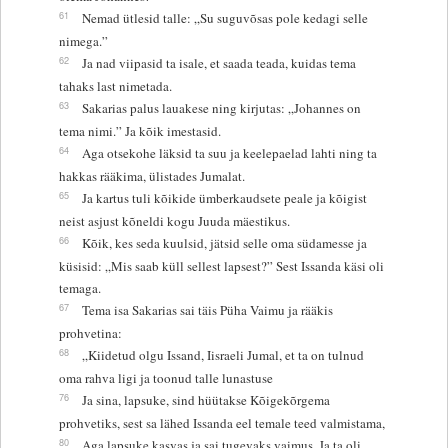
61
Nemad ütlesid talle: „Su suguvõsas pole kedagi selle
nimega.”
62
Ja nad viipasid ta isale, et saada teada, kuidas tema
tahaks last nimetada.
63
Sakarias palus lauakese ning kirjutas: „Johannes on
tema nimi.” Ja kõik imestasid.
64
Aga otsekohe läksid ta suu ja keelepaelad lahti ning ta
hakkas rääkima, ülistades Jumalat.
65
Ja kartus tuli kõikide ümberkaudsete peale ja kõigist
neist asjust kõneldi kogu Juuda mäestikus.
66
Kõik, kes seda kuulsid, jätsid selle oma südamesse ja
küsisid: „Mis saab küll sellest lapsest?” Sest Issanda käsi oli
temaga.
67
Tema isa Sakarias sai täis Püha Vaimu ja rääkis
prohvetina:
68
„Kiidetud olgu Issand, Iisraeli Jumal, et ta on tulnud
oma rahva ligi ja toonud talle lunastuse
76
Ja sina, lapsuke, sind hüütakse Kõigekõrgema
prohvetiks, sest sa lähed Issanda eel temale teed valmistama,
80
Aga lapsuke kasvas ja sai tugevaks vaimus. Ja ta oli