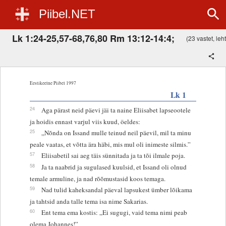
Piibel.NET
Lk 1:24-25,57-68,76,80 Rm 13:12-14:4;
(23 vastet, leht
Eestikeelne Piibel 1997
Lk 1
24
Aga pärast neid päevi jäi ta naine Eliisabet lapseootele
ja hoidis ennast varjul viis kuud, öeldes:
25
„Nõnda on Issand mulle teinud neil päevil, mil ta minu
peale vaatas, et võtta ära häbi, mis mul oli inimeste silmis.”
57
Eliisabetil sai aeg täis sünnitada ja ta tõi ilmale poja.
58
Ja ta naabrid ja sugulased kuulsid, et Issand oli olnud
temale armuline, ja nad rõõmustasid koos temaga.
59
Nad tulid kaheksandal päeval lapsukest ümber lõikama
ja tahtsid anda talle tema isa nime Sakarias.
60
Ent tema ema kostis: „Ei sugugi, vaid tema nimi peab
olema Johannes!”