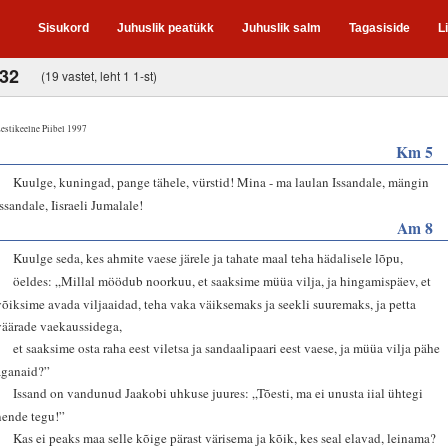
Sisukord
Juhuslik peatükk
Juhuslik salm
Tagasiside
L
-32
(19 vastet, leht 1 1-st)
estikeelne Piibel 1997
Km 5
3
Kuulge, kuningad, pange tähele, vürstid! Mina - ma laulan Issandale, mängin
Issandale, Iisraeli Jumalale!
Am 8
4
Kuulge seda, kes ahmite vaese järele ja tahate maal teha hädalisele lõpu,
5
öeldes: „Millal möödub noorkuu, et saaksime müüa vilja, ja hingamispäev, et
võiksime avada viljaaidad, teha vaka väiksemaks ja seekli suuremaks, ja petta
väärade vaekaussidega,
6
et saaksime osta raha eest viletsa ja sandaalipaari eest vaese, ja müüa vilja pähe
aganaid?”
7
Issand on vandunud Jaakobi uhkuse juures: „Tõesti, ma ei unusta iial ühtegi
nende tegu!”
8
Kas ei peaks maa selle kõige pärast värisema ja kõik, kes seal elavad, leinama?