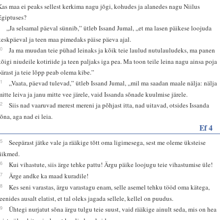
Kas maa ei peaks sellest kerkima nagu jõgi, kohudes ja alanedes nagu Niilus
Egiptuses?
9
„Ja selsamal päeval sünnib,” ütleb Issand Jumal, „et ma lasen päikese loojuda
keskpäeval ja teen maa pimedaks päise päeva ajal.
10
Ja ma muudan teie pühad leinaks ja kõik teie laulud nutulauludeks, ma panen
kõigi niudeile kotiriide ja teen paljaks iga pea. Ma toon teile leina nagu ainsa poja
pärast ja teie lõpp peab olema kibe.”
11
„Vaata, päevad tulevad,” ütleb Issand Jumal, „mil ma saadan maale nälja: nälja
mitte leiva ja janu mitte vee järele, vaid Issanda sõnade kuulmise järele.
12
Siis nad vaaruvad merest mereni ja põhjast itta, nad uitavad, otsides Issanda
sõna, aga nad ei leia.
Ef 4
25
Seepärast jätke vale ja rääkige tõtt oma ligimesega, sest me oleme üksteise
liikmed.
26
Kui vihastute, siis ärge tehke pattu! Ärgu päike loojugu teie vihastumise üle!
27
Ärge andke ka maad kuradile!
28
Kes seni varastas, ärgu varastagu enam, selle asemel tehku tööd oma kätega,
teenides ausalt elatist, et tal oleks jagada sellele, kellel on puudus.
29
Ühtegi nurjatut sõna ärgu tulgu teie suust, vaid rääkige ainult seda, mis on hea