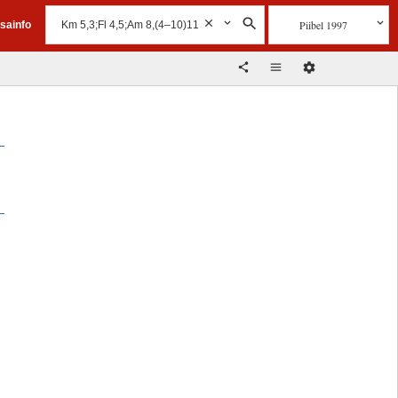
Piibel 1997
isainfo