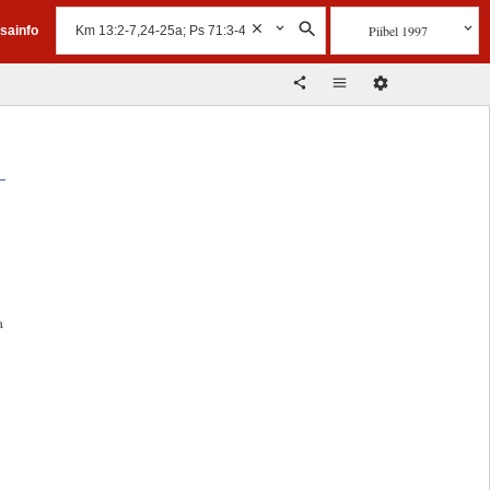
Piibel 1997
isainfo
u
a