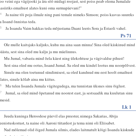
joo veini ega vägijooki ja ära söö midagi roojast, sest poiss peab olema Jumalale
nasiiriks emaihust alates kuni oma surmapäevani!”
24
Ja naine tõi poja ilmale ning pani temale nimeks Simson; poiss kasvas suureks
ja Issand õnnistas teda.
25
Ja Issanda Vaim hakkas teda mõjustama Daani leeris Sora ja Estaoli vahel.
Ps 71
3
Ole mulle kaitsjaks kaljuks, kuhu ma aina saan minna! Sina oled käskinud mind
päästa, sest sina oled mu kalju ja mu mäelinnus.
4
Mu Jumal, vabasta mind õela käest ning ülekohtuse ja vägivaldse pihust!
5
Sest sina oled mu ootus, Issand Jumal. Sa oled mu kindel lootus mu noorpõlvest.
6
Sinule ma olen toetunud sündimisest, sa oled kandnud mu eest hoolt emaihust
alates, sinule kõlab aina mu kiitus.
16
Ma tulen Issanda Jumala vägitegudega, ma tunnistan üksnes sinu õiglust.
17
Jumal, sa oled mind õpetanud mu noorest east, ja sestsaadik ma kuulutan sinu
imesid.
Lk 1
5
Juuda kuninga Heroodese päevil elas preester, nimega Sakarias, Abija
teenistuskorrast, ta naine oli Aaroni tütardest ja tema nimi oli Eliisabet.
6
Nad mõlemad olid õiged Jumala silmis, elades laitmatult kõigi Issanda käskude