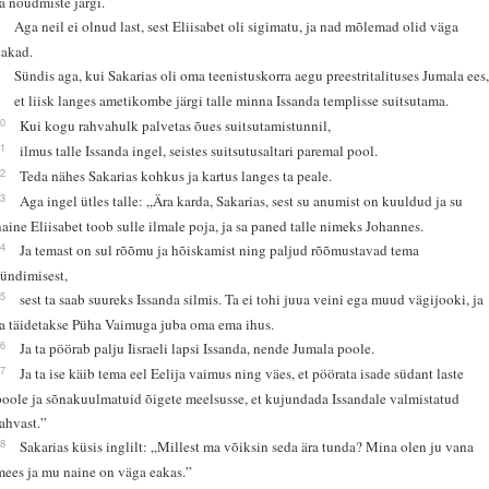
ja nõudmiste järgi.
7
Aga neil ei olnud last, sest Eliisabet oli sigimatu, ja nad mõlemad olid väga
eakad.
8
Sündis aga, kui Sakarias oli oma teenistuskorra aegu preestritalituses Jumala ees
9
et liisk langes ametikombe järgi talle minna Issanda templisse suitsutama.
10
Kui kogu rahvahulk palvetas õues suitsutamistunnil,
11
ilmus talle Issanda ingel, seistes suitsutusaltari paremal pool.
12
Teda nähes Sakarias kohkus ja kartus langes ta peale.
13
Aga ingel ütles talle: „Ära karda, Sakarias, sest su anumist on kuuldud ja su
naine Eliisabet toob sulle ilmale poja, ja sa paned talle nimeks Johannes.
14
Ja temast on sul rõõmu ja hõiskamist ning paljud rõõmustavad tema
sündimisest,
15
sest ta saab suureks Issanda silmis. Ta ei tohi juua veini ega muud vägijooki, ja
ta täidetakse Püha Vaimuga juba oma ema ihus.
16
Ja ta pöörab palju Iisraeli lapsi Issanda, nende Jumala poole.
17
Ja ta ise käib tema eel Eelija vaimus ning väes, et pöörata isade südant laste
poole ja sõnakuulmatuid õigete meelsusse, et kujundada Issandale valmistatud
rahvast.”
18
Sakarias küsis inglilt: „Millest ma võiksin seda ära tunda? Mina olen ju vana
mees ja mu naine on väga eakas.”