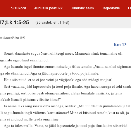
Sisukord
Juhuslik peatükk
Juhuslik salm
Tagasiside
L
17;Lk 1:5-25
(35 vastet, leht 1 1-st)
estikeelne Piibel 1997
Km 13
2
Sorast, daanlaste suguvõsast, oli keegi mees, Maanoah nimi; tema naine oli
sigimatu ega olnud sünnitanud.
3
Aga Issanda ingel ilmutas ennast naisele ja ütles temale: „Vaata, sa oled sigimat
ega ole sünnitanud. Aga sa jääd lapseootele ja tood poja ilmale.
4
Hoia siis nüüd, et sa ei joo veini ja vägijooki ega söö midagi roojast!
5
Sest vaata, sa jääd lapseootele ja tood poja ilmale. Aga habemenuga ei tohi saad
tema pea ligi, sest poiss peab olema emaihust alates Jumalale nasiiriks, ja tema
hakkab Iisraeli päästma vilistite käest!”
6
Ja naine läks ning rääkis oma mehega, öeldes: „Mu juurde tuli jumalamees ja tal
oli nagu Jumala ingli välimus, kartustäratav! Mina ei küsinud temalt, kust ta oli, ja
tema ei andnud mulle teada oma nime.
7
Aga ta ütles mulle: Vaata, sa jääd lapseootele ja tood poja ilmale; ära siis nüüd