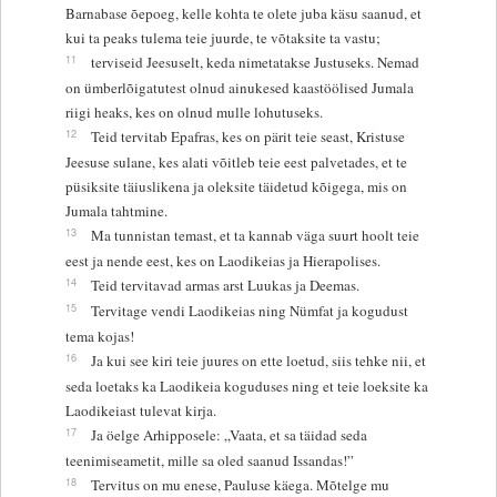
Barnabase õepoeg, kelle kohta te olete juba käsu saanud, et
kui ta peaks tulema teie juurde, te võtaksite ta vastu;
11
terviseid Jeesuselt, keda nimetatakse Justuseks. Nemad
on ümberlõigatutest olnud ainukesed kaastöölised Jumala
riigi heaks, kes on olnud mulle lohutuseks.
12
Teid tervitab Epafras, kes on pärit teie seast, Kristuse
Jeesuse sulane, kes alati võitleb teie eest palvetades, et te
püsiksite täiuslikena ja oleksite täidetud kõigega, mis on
Jumala tahtmine.
13
Ma tunnistan temast, et ta kannab väga suurt hoolt teie
eest ja nende eest, kes on Laodikeias ja Hierapolises.
14
Teid tervitavad armas arst Luukas ja Deemas.
15
Tervitage vendi Laodikeias ning Nümfat ja kogudust
tema kojas!
16
Ja kui see kiri teie juures on ette loetud, siis tehke nii, et
seda loetaks ka Laodikeia koguduses ning et teie loeksite ka
Laodikeiast tulevat kirja.
17
Ja öelge Arhipposele: „Vaata, et sa täidad seda
teenimiseametit, mille sa oled saanud Issandas!”
18
Tervitus on mu enese, Pauluse käega. Mõtelge mu