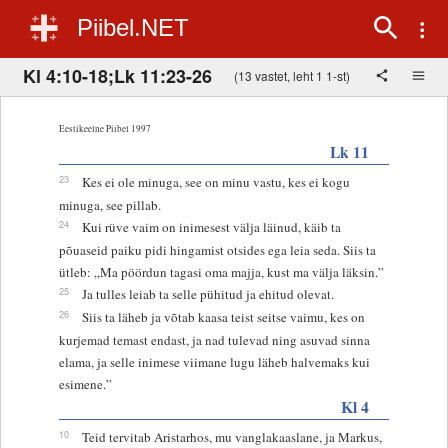
Piibel.NET
Kl 4:10-18;Lk 11:23-26
(13 vastet, leht 1 1-st)
Eestikeelne Piibel 1997
Lk 11
23
Kes ei ole minuga, see on minu vastu, kes ei kogu
minuga, see pillab.
24
Kui rüve vaim on inimesest välja läinud, käib ta
põuaseid paiku pidi hingamist otsides ega leia seda. Siis ta
ütleb: „Ma pöördun tagasi oma majja, kust ma välja läksin.”
25
Ja tulles leiab ta selle pühitud ja ehitud olevat.
26
Siis ta läheb ja võtab kaasa teist seitse vaimu, kes on
kurjemad temast endast, ja nad tulevad ning asuvad sinna
elama, ja selle inimese viimane lugu läheb halvemaks kui
esimene.”
Kl 4
10
Teid tervitab Aristarhos, mu vanglakaaslane, ja Markus,