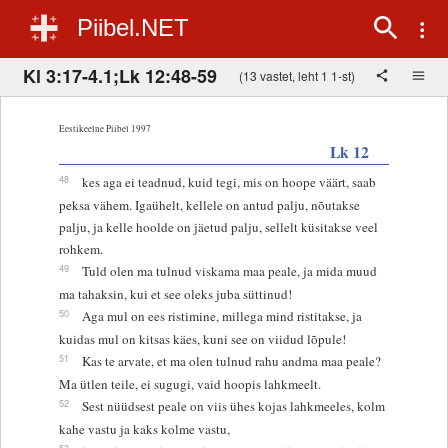
Piibel.NET
Kl 3:17-4.1;Lk 12:48-59
(13 vastet, leht 1 1-st)
Eestikeelne Piibel 1997
Lk 12
48
kes aga ei teadnud, kuid tegi, mis on hoope väärt, saab
peksa vähem. Igaühelt, kellele on antud palju, nõutakse
palju, ja kelle hoolde on jäetud palju, sellelt küsitakse veel
rohkem.
49
Tuld olen ma tulnud viskama maa peale, ja mida muud
ma tahaksin, kui et see oleks juba süttinud!
50
Aga mul on ees ristimine, millega mind ristitakse, ja
kuidas mul on kitsas käes, kuni see on viidud lõpule!
51
Kas te arvate, et ma olen tulnud rahu andma maa peale?
Ma ütlen teile, ei sugugi, vaid hoopis lahkmeelt.
52
Sest nüüdsest peale on viis ühes kojas lahkmeeles, kolm
kahe vastu ja kaks kolme vastu,
53