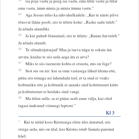
isa poja vastu ja poeg isa vastu, ema tütre vastu ja tütar
ema vastu, ämm minia ja minia ämma vastu.”
54
Aga Jeesus ütles ka rahvahulkadele: „Kui te näete pilve
tõusvat lääne poolt, siis te ütlete kohe: „Raske sadu tuleb.”
Ja nõnda sünnibki.
55
Ja kui puhub lõunatuul, siis te ütlete: „Kuum ilm tuleb.”
Ja nõnda sünnib.
56
Te silmakirjatsejad! Maa ja taeva nägu te oskate ära
arvata, kuidas te siis seda aega ära ei arva?
57
Miks te siis iseeneste kohta ei otsusta, mis on õige?
58
Sest see on nii: kui sa oma vastasega lähed ülema ette,
püüa siis temaga asi lahendada teel, et ta sind ei veaks
kohtuniku ette ja kohtunik ei annaks sind kohtuteenri kätte
ja kohtuteener ei heidaks sind vangi.
59
Ma ütlen sulle, sa ei pääse sealt enne välja, kui oled
tagasi maksnud viimsegi leptoni.”
Kl 3
1
Kui te nüüd koos Kristusega olete üles äratatud, siis
otsige seda, mis on ülal, kus Kristus istub Jumala paremal
käel;