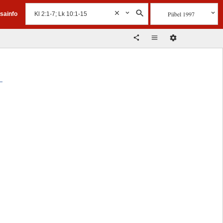
Piibel 1997
isainfo