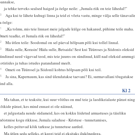
pannakse,
9
ja tehke terveks sealsed haiged ja öelge neile: „Jumala riik on teie lähedal!”
10
Aga kui te lähete kuhugi linna ja teid ei võeta vastu, minge välja selle tänavail
ja öelge:
11
„Ka tolmu, mis teie linnast meie jalgade külge on hakanud, pühime teile maha.
Ometi teadke, et Jumala riik on lähedal!”
12
Ma ütlen teile: Soodomal on sel päeval hõlpsam põli kui tollel linnal.
13
Häda sulle, Korasin! Häda sulle, Betsaida! Sest kui Tüüroses ja Siidonis oleksid
sündinud need vägevad teod, mis teie juures on sündinud, küll nad oleksid ammugi
kotiriides ja tuhas istudes parandanud meelt.
14
Ometi on Tüürosel ja Siidonil kohtus hõlpsam põli kui teil.
15
Ja sina, Kapernaum, kas sind ülendatakse taevani? Ei, surmavallani tõugatakse
ind alla.
Kl 2
1
Ma tahan, et te teaksite, kui suur võitlus on mul teie ja laodikeialaste pärast nin
kõikide pärast, kes mind ennast ei ole näinud,
2
et julgustada nende südameid, kes on kokku liidetud armastuses ja täieliku
mõistmise kogu rikkuse, Jumala saladuse - Kristuse - tunnetamises,
3
kelles peituvad kõik tarkuse ja tunnetuse aarded.
4
Ma ütlen seda selleks, et keegi teid ei eksitaks ilukõnedega,