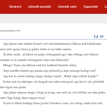
Sisukord
Juhuslik peatükk
Juhuslik salm
Tagasiside
L
estikeelne Piibel 1997
Lk 10
1
Aga pärast seda määras Issand veel seitsekümmend ja läkitas nad kahekaupa
enese eele igasse linna ja paika, kuhu ta ise tahtis minna.
2
Ta ütles neile: „Lõikust on palju, töötegijaid aga vähe. Paluge siis lõikuse
Issandat, et ta saadaks töötegijaid välja oma lõikusele!
3
Minge! Vaata, ma läkitan teid kui lambaid huntide sekka.
4
Ärge kandke kukrut ega pauna ega jalatseid ja ärge teretage kedagi teel!
5
Aga kui te astute kuhugi majja, ütelge esmalt: „Rahu olgu sellele kojale!”
6
Ja kui seal on rahulaps, siis hingab teie rahu tema peal, aga kui ei ole, pöördub
rahu tagasi teie peale.
7
Aga jääge samasse majja, sööge ja jooge, mis neil on, sest tööline on oma palka
väärt! Ärge käige ühest majast teise!
8
Ja kui te lähete kuhugi linna ja teid võetakse vastu, siis sööge, mida teile ette