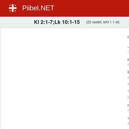
Piibel.NET
Kl 2:1-7;Lk 10:1-15
(22 vastet, leht 1 1-st)
E