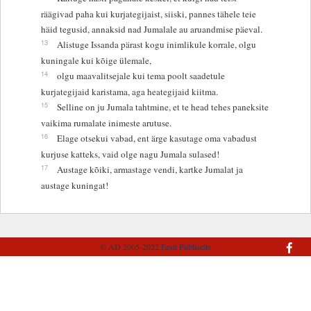
räägivad paha kui kurjategijaist, siiski, pannes tähele teie
häid tegusid, annaksid nad Jumalale au aruandmise päeval.
13
Alistuge Issanda pärast kogu inimlikule korrale, olgu
kuningale kui kõige ülemale,
14
olgu maavalitsejale kui tema poolt saadetule
kurjategijaid karistama, aga heategijaid kiitma.
15
Selline on ju Jumala tahtmine, et te head tehes paneksite
vaikima rumalate inimeste arutuse.
16
Elage otsekui vabad, ent ärge kasutage oma vabadust
kurjuse katteks, vaid olge nagu Jumala sulased!
17
Austage kõiki, armastage vendi, kartke Jumalat ja
austage kuningat!
© AD 2005-2022
Eesti Piibliselts