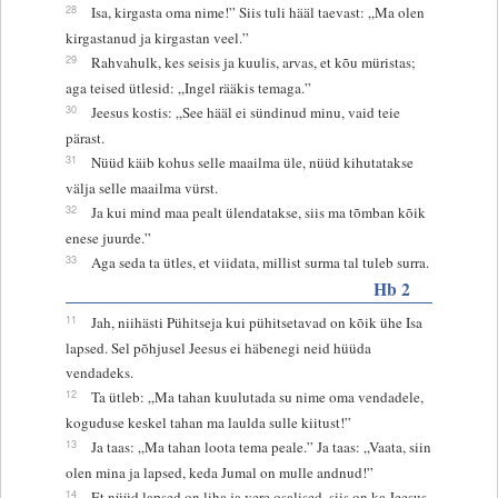
28
Isa, kirgasta oma nime!” Siis tuli hääl taevast: „Ma olen
kirgastanud ja kirgastan veel.”
29
Rahvahulk, kes seisis ja kuulis, arvas, et kõu müristas;
aga teised ütlesid: „Ingel rääkis temaga.”
30
Jeesus kostis: „See hääl ei sündinud minu, vaid teie
pärast.
31
Nüüd käib kohus selle maailma üle, nüüd kihutatakse
välja selle maailma vürst.
32
Ja kui mind maa pealt ülendatakse, siis ma tõmban kõik
enese juurde.”
33
Aga seda ta ütles, et viidata, millist surma tal tuleb surra.
Hb 2
11
Jah, niihästi Pühitseja kui pühitsetavad on kõik ühe Isa
lapsed. Sel põhjusel Jeesus ei häbenegi neid hüüda
vendadeks.
12
Ta ütleb: „Ma tahan kuulutada su nime oma vendadele,
koguduse keskel tahan ma laulda sulle kiitust!”
13
Ja taas: „Ma tahan loota tema peale.” Ja taas: „Vaata, siin
olen mina ja lapsed, keda Jumal on mulle andnud!”
14
Et nüüd lapsed on liha ja vere osalised, siis on ka Jeesus