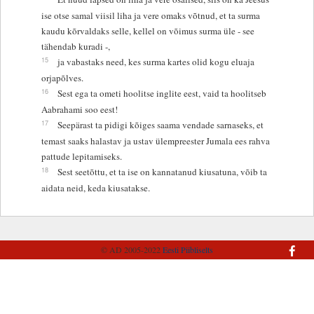
ise otse samal viisil liha ja vere omaks võtnud, et ta surma
kaudu kõrvaldaks selle, kellel on võimus surma üle - see
tähendab kuradi -,
15
ja vabastaks need, kes surma kartes olid kogu eluaja
orjapõlves.
16
Sest ega ta ometi hoolitse inglite eest, vaid ta hoolitseb
Aabrahami soo eest!
17
Seepärast ta pidigi kõiges saama vendade sarnaseks, et
temast saaks halastav ja ustav ülempreester Jumala ees rahva
pattude lepitamiseks.
18
Sest seetõttu, et ta ise on kannatanud kiusatuna, võib ta
aidata neid, keda kiusatakse.
© AD 2005-2022
Eesti Piibliselts