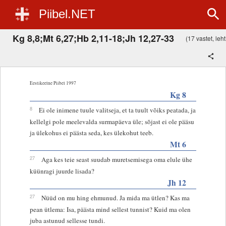
Piibel.NET
Kg 8,8;Mt 6,27;Hb 2,11-18;Jh 12,27-33
(17 vastet, leht
Eestikeelne Piibel 1997
Kg 8
8
Ei ole inimene tuule valitseja, et ta tuult võiks peatada, ja
kellelgi pole meelevalda surmapäeva üle; sõjast ei ole pääsu
ja ülekohus ei päästa seda, kes ülekohut teeb.
Mt 6
27
Aga kes teie seast suudab muretsemisega oma elule ühe
küünragi juurde lisada?
Jh 12
27
Nüüd on mu hing ehmunud. Ja mida ma ütlen? Kas ma
pean ütlema: Isa, päästa mind sellest tunnist? Kuid ma olen
juba astunud sellesse tundi.