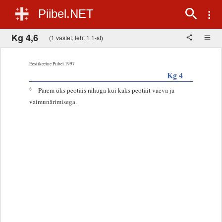
Piibel.NET
Kg 4,6
(1 vastet, leht 1 1-st)
Eestikeelne Piibel 1997
Kg 4
6
Parem üks peotäis rahuga kui kaks peotäit vaeva ja
vaimunärimisega.