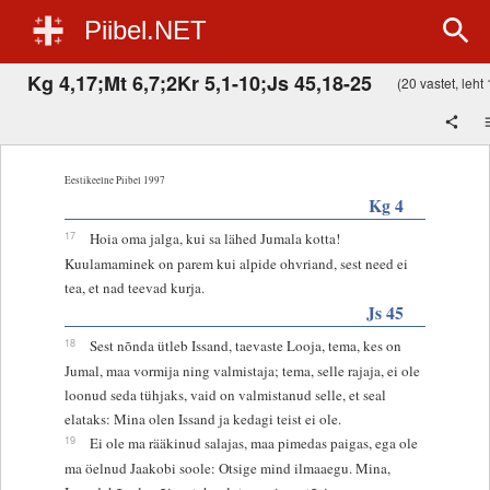
Piibel.NET
Kg 4,17;Mt 6,7;2Kr 5,1-10;Js 45,18-25
(20 vastet, leht 
Eestikeelne Piibel 1997
Kg 4
17
Hoia oma jalga, kui sa lähed Jumala kotta!
Kuulamaminek on parem kui alpide ohvriand, sest need ei
tea, et nad teevad kurja.
Js 45
18
Sest nõnda ütleb Issand, taevaste Looja, tema, kes on
Jumal, maa vormija ning valmistaja; tema, selle rajaja, ei ole
loonud seda tühjaks, vaid on valmistanud selle, et seal
elataks: Mina olen Issand ja kedagi teist ei ole.
19
Ei ole ma rääkinud salajas, maa pimedas paigas, ega ole
ma öelnud Jaakobi soole: Otsige mind ilmaaegu. Mina,