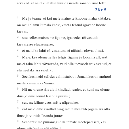
arvavad, et neid võetakse kuulda nende sõnaohtruse tõttu.
2Kr 5
1
Me ju teame, et kui meie maine telkhoone maha kistakse,
on meil elamu Jumala käest, käteta tehtud igavene hoone
taevas,
2
sest selles maises me ägame, igatsedes rõivastuda
taevasesse eluasemesse,
3
et meid ka lahti rõivastatuna ei nähtaks olevat alasti.
4
Meie, kes oleme selles telgis, ägame ju koorma all, sest
me ei taha lahti rõivastuda, vaid olla taevaselt rõivastatud, et
elu neelaks ära sureliku.
5
See, kes meid selleks valmistab, on Jumal, kes on andnud
meile käsirahaks Vaimu.
6
Nii me oleme siis alati kindlad, teades, et kuni me oleme
ihus, oleme eemal Issanda juurest;
7
sest me käime usus, mitte nägemises,
8
ent me oleme kindlad ning meile meeldib pigem ära olla
ihust ja viibida Issanda juures.
9
Seepärast me püüamegi olla temale meelepärased, kas
oleme siis kodus või võõrsil,