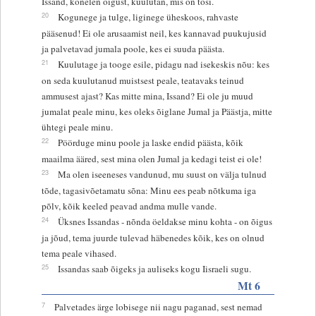
Issand, kõnelen õigust, kuulutan, mis on tõsi.
20
Kogunege ja tulge, liginege üheskoos, rahvaste
pääsenud! Ei ole arusaamist neil, kes kannavad puukujusid
ja palvetavad jumala poole, kes ei suuda päästa.
21
Kuulutage ja tooge esile, pidagu nad isekeskis nõu: kes
on seda kuulutanud muistsest peale, teatavaks teinud
ammusest ajast? Kas mitte mina, Issand? Ei ole ju muud
jumalat peale minu, kes oleks õiglane Jumal ja Päästja, mitte
ühtegi peale minu.
22
Pöörduge minu poole ja laske endid päästa, kõik
maailma ääred, sest mina olen Jumal ja kedagi teist ei ole!
23
Ma olen iseeneses vandunud, mu suust on välja tulnud
tõde, tagasivõetamatu sõna: Minu ees peab nõtkuma iga
põlv, kõik keeled peavad andma mulle vande.
24
Üksnes Issandas - nõnda öeldakse minu kohta - on õigus
ja jõud, tema juurde tulevad häbenedes kõik, kes on olnud
tema peale vihased.
25
Issandas saab õigeks ja auliseks kogu Iisraeli sugu.
Mt 6
7
Palvetades ärge lobisege nii nagu paganad, sest nemad