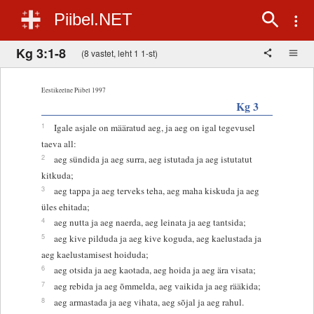
Piibel.NET
Kg 3:1-8
(8 vastet, leht 1 1-st)
Eestikeelne Piibel 1997
Kg 3
1
Igale asjale on määratud aeg, ja aeg on igal tegevusel
taeva all:
2
aeg sündida ja aeg surra, aeg istutada ja aeg istutatut
kitkuda;
3
aeg tappa ja aeg terveks teha, aeg maha kiskuda ja aeg
üles ehitada;
4
aeg nutta ja aeg naerda, aeg leinata ja aeg tantsida;
5
aeg kive pilduda ja aeg kive koguda, aeg kaelustada ja
aeg kaelustamisest hoiduda;
6
aeg otsida ja aeg kaotada, aeg hoida ja aeg ära visata;
7
aeg rebida ja aeg õmmelda, aeg vaikida ja aeg rääkida;
8
aeg armastada ja aeg vihata, aeg sõjal ja aeg rahul.