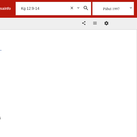
Piibel 1997
isainfo
e
i