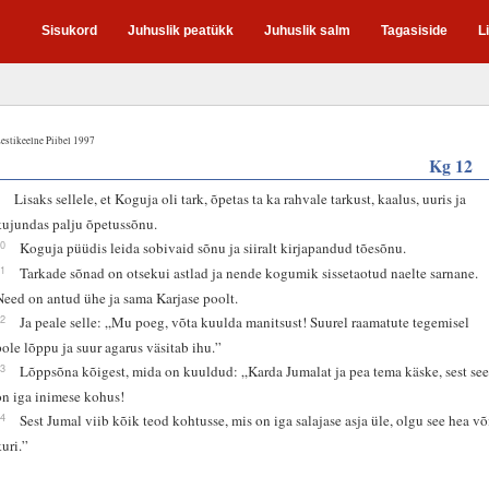
Sisukord
Juhuslik peatükk
Juhuslik salm
Tagasiside
L
estikeelne Piibel 1997
Kg 12
9
Lisaks sellele, et Koguja oli tark, õpetas ta ka rahvale tarkust, kaalus, uuris ja
kujundas palju õpetussõnu.
10
Koguja püüdis leida sobivaid sõnu ja siiralt kirjapandud tõesõnu.
11
Tarkade sõnad on otsekui astlad ja nende kogumik sissetaotud naelte sarnane.
Need on antud ühe ja sama Karjase poolt.
12
Ja peale selle: „Mu poeg, võta kuulda manitsust! Suurel raamatute tegemisel
pole lõppu ja suur agarus väsitab ihu.”
13
Lõppsõna kõigest, mida on kuuldud: „Karda Jumalat ja pea tema käske, sest se
on iga inimese kohus!
14
Sest Jumal viib kõik teod kohtusse, mis on iga salajase asja üle, olgu see hea võ
kuri.”