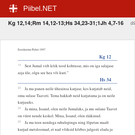
Piibel.NET
Kg 12,14;Rm 14,12-13;Hs 34,23-31;1Jh 4,7-16
(22
Eestikeelne Piibel 1997
Kg 12
14
Sest Jumal viib kõik teod kohtusse, mis on iga salajase
asja üle, olgu see hea või kuri.”
Hs 34
23
Ja ma panen neile üheainsa karjase, kes karjatab neid,
oma sulase Taaveti. Tema hakkab neid karjatama ja on neile
karjaseks.
24
Ja mina, Issand, olen neile Jumalaks, ja mu sulane Taavet
on vürst nende keskel. Mina, Issand, olen rääkinud.
25
Ja ma teen nendega rahulepingu ning lõpetan maalt
kurjad metsloomad, et nad võiksid kõrbes julgesti elada ja