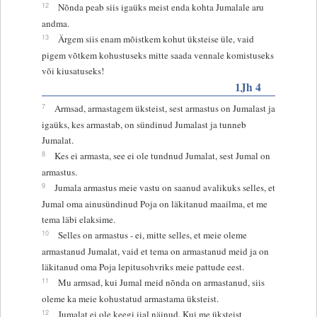
12
Nõnda peab siis igaüks meist enda kohta Jumalale aru
andma.
13
Ärgem siis enam mõistkem kohut üksteise üle, vaid
pigem võtkem kohustuseks mitte saada vennale komistuseks
või kiusatuseks!
1Jh 4
7
Armsad, armastagem üksteist, sest armastus on Jumalast ja
igaüks, kes armastab, on sündinud Jumalast ja tunneb
Jumalat.
8
Kes ei armasta, see ei ole tundnud Jumalat, sest Jumal on
armastus.
9
Jumala armastus meie vastu on saanud avalikuks selles, et
Jumal oma ainusündinud Poja on läkitanud maailma, et me
tema läbi elaksime.
10
Selles on armastus - ei, mitte selles, et meie oleme
armastanud Jumalat, vaid et tema on armastanud meid ja on
läkitanud oma Poja lepitusohvriks meie pattude eest.
11
Mu armsad, kui Jumal meid nõnda on armastanud, siis
oleme ka meie kohustatud armastama üksteist.
12
Jumalat ei ole keegi iial näinud. Kui me üksteist