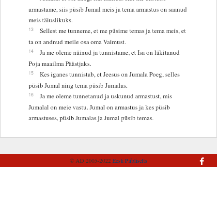
armastame, siis püsib Jumal meis ja tema armastus on saanud
meis täiuslikuks.
13
Sellest me tunneme, et me püsime temas ja tema meis, et
ta on andnud meile osa oma Vaimust.
14
Ja me oleme näinud ja tunnistame, et Isa on läkitanud
Poja maailma Päästjaks.
15
Kes iganes tunnistab, et Jeesus on Jumala Poeg, selles
püsib Jumal ning tema püsib Jumalas.
16
Ja me oleme tunnetanud ja uskunud armastust, mis
Jumalal on meie vastu. Jumal on armastus ja kes püsib
armastuses, püsib Jumalas ja Jumal püsib temas.
© AD 2005-2022
Eesti Piibliselts