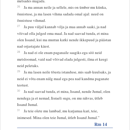
metsades magada.
26
Ja ma annan neile ja sellele, mis on ümber mu künka,
õnnistuse, ja ma lasen vihma sadada omal ajal: need on
õnnistuse vihmad.
27
Ja puu väljal kannab vilja ja maa annab saaki, ja nad
võivad olla julged oma maal. Ja nad saavad tunda, et mina
olen Issand, kui ma murran katki nende ikkepuud ja päästan
nad orjastajate käest.
28
Ja nad ei ole enam paganaile saagiks ega söö neid
metsloomad, vaid nad võivad elada julgesti, ilma et keegi
neid peletaks.
29
Ja ma lasen neile tõusta istanduse, mis saab kuulsaks, ja
neid ei võta enam nälg maal ega pea nad kandma paganate
teotust.
30
Ja nad saavad tunda, et mina, Issand, nende Jumal, olen
nendega ja et nemad, Iisraeli sugu, on mu rahvas, ütleb
Issand Jumal.
31
Ja teie olete mu lambad, mu karjamaa kari, teie,
inimesed. Mina olen teie Jumal, ütleb Issand Jumal.”
Rm 14