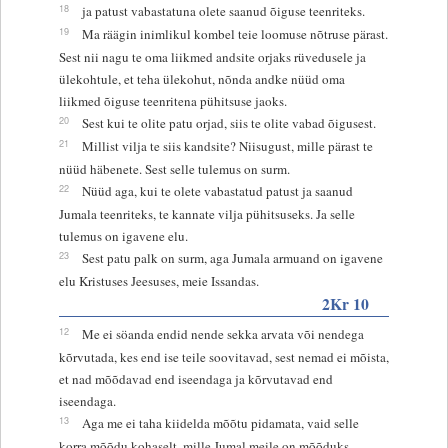
18
ja patust vabastatuna olete saanud õiguse teenriteks.
19
Ma räägin inimlikul kombel teie loomuse nõtruse pärast.
Sest nii nagu te oma liikmed andsite orjaks rüvedusele ja
ülekohtule, et teha ülekohut, nõnda andke nüüd oma
liikmed õiguse teenritena pühitsuse jaoks.
20
Sest kui te olite patu orjad, siis te olite vabad õigusest.
21
Millist vilja te siis kandsite? Niisugust, mille pärast te
nüüd häbenete. Sest selle tulemus on surm.
22
Nüüd aga, kui te olete vabastatud patust ja saanud
Jumala teenriteks, te kannate vilja pühitsuseks. Ja selle
tulemus on igavene elu.
23
Sest patu palk on surm, aga Jumala armuand on igavene
elu Kristuses Jeesuses, meie Issandas.
2Kr 10
12
Me ei söanda endid nende sekka arvata või nendega
kõrvutada, kes end ise teile soovitavad, sest nemad ei mõista,
et nad mõõdavad end iseendaga ja kõrvutavad end
iseendaga.
13
Aga me ei taha kiidelda mõõtu pidamata, vaid selle
korra mõõdu kohaselt, mille Jumal meile on mõõduks