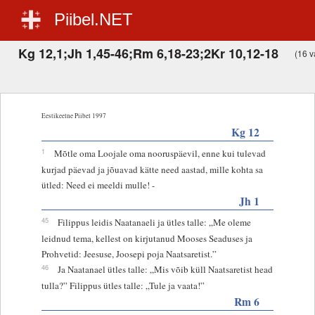
Piibel.NET
Kg 12,1;Jh 1,45-46;Rm 6,18-23;2Kr 10,12-18
(16 va
Eestikeelne Piibel 1997
Kg 12
1
Mõtle oma Loojale oma nooruspäevil, enne kui tulevad
kurjad päevad ja jõuavad kätte need aastad, mille kohta sa
ütled: Need ei meeldi mulle! -
Jh 1
45
Filippus leidis Naatanaeli ja ütles talle: „Me oleme
leidnud tema, kellest on kirjutanud Mooses Seaduses ja
Prohvetid: Jeesuse, Joosepi poja Naatsaretist.”
46
Ja Naatanael ütles talle: „Mis võib küll Naatsaretist head
tulla?” Filippus ütles talle: „Tule ja vaata!”
Rm 6