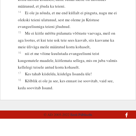
määranud, et jõuda ka teieni.
14
Ei ole ju nõnda, et me end küllalt ei pinguta, nagu me ei
olekski teieni ulatunud, sest me oleme ju Kristuse
evangeeliumiga teieni jõudnud.
15
Me ei kiitle mõõtu pidamata võõraste vaevaga, meil on
aga lootus, et kui teie usk teie sees kasvab, siis kasvame ka
meie üliväga meile määratud korra kohaselt,
16
nii et me võime kuulutada evangeeliumi teist
kaugematele maadele, kiitlemata sellega, mis on juba valmis
kellelegi teisele antud korra kohaselt.
17
Kes tahab kiidelda, kiidelgu Issanda üle!
18
Kõlblik ei ole ju see, kes ennast ise soovitab, vaid see,
keda soovitab Issand.
© AD 2005-2022
Eesti Piibliselts