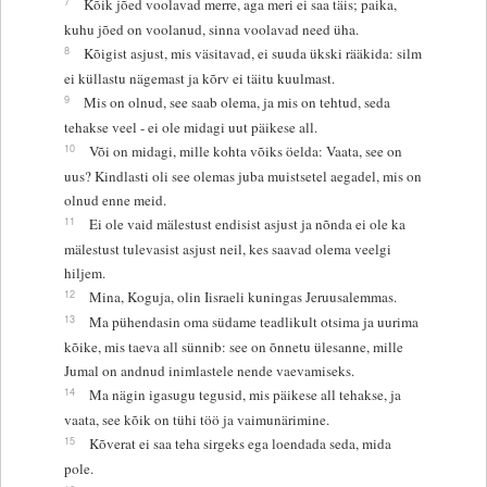
7
Kõik jõed voolavad merre, aga meri ei saa täis; paika,
kuhu jõed on voolanud, sinna voolavad need üha.
8
Kõigist asjust, mis väsitavad, ei suuda ükski rääkida: silm
ei küllastu nägemast ja kõrv ei täitu kuulmast.
9
Mis on olnud, see saab olema, ja mis on tehtud, seda
tehakse veel - ei ole midagi uut päikese all.
10
Või on midagi, mille kohta võiks öelda: Vaata, see on
uus? Kindlasti oli see olemas juba muistsetel aegadel, mis on
olnud enne meid.
11
Ei ole vaid mälestust endisist asjust ja nõnda ei ole ka
mälestust tulevasist asjust neil, kes saavad olema veelgi
hiljem.
12
Mina, Koguja, olin Iisraeli kuningas Jeruusalemmas.
13
Ma pühendasin oma südame teadlikult otsima ja uurima
kõike, mis taeva all sünnib: see on õnnetu ülesanne, mille
Jumal on andnud inimlastele nende vaevamiseks.
14
Ma nägin igasugu tegusid, mis päikese all tehakse, ja
vaata, see kõik on tühi töö ja vaimunärimine.
15
Kõverat ei saa teha sirgeks ega loendada seda, mida
pole.