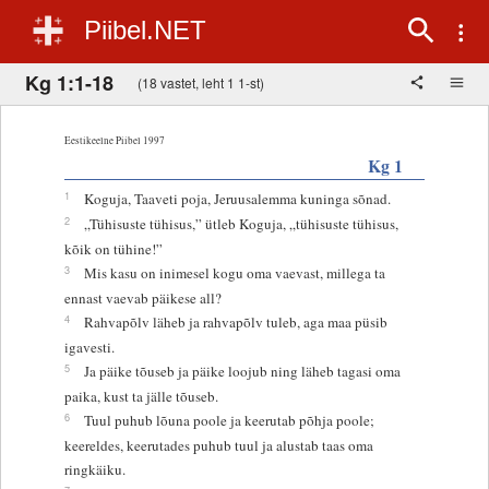
Piibel.NET
Kg 1:1-18
(18 vastet, leht 1 1-st)
Eestikeelne Piibel 1997
Kg 1
1
Koguja, Taaveti poja, Jeruusalemma kuninga sõnad.
2
„Tühisuste tühisus,” ütleb Koguja, „tühisuste tühisus,
kõik on tühine!”
3
Mis kasu on inimesel kogu oma vaevast, millega ta
ennast vaevab päikese all?
4
Rahvapõlv läheb ja rahvapõlv tuleb, aga maa püsib
igavesti.
5
Ja päike tõuseb ja päike loojub ning läheb tagasi oma
paika, kust ta jälle tõuseb.
6
Tuul puhub lõuna poole ja keerutab põhja poole;
keereldes, keerutades puhub tuul ja alustab taas oma
ringkäiku.