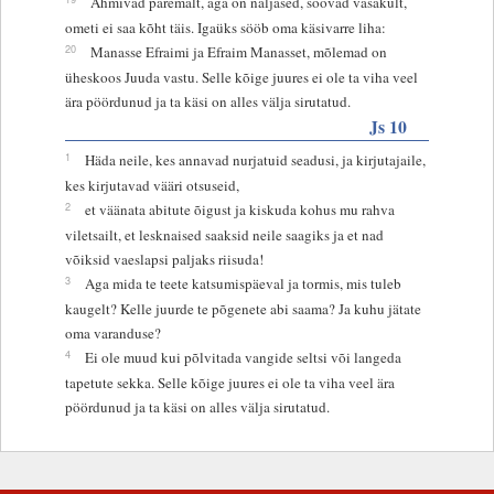
Ahmivad paremalt, aga on näljased, söövad vasakult,
ometi ei saa kõht täis. Igaüks sööb oma käsivarre liha:
20
Manasse Efraimi ja Efraim Manasset, mõlemad on
üheskoos Juuda vastu. Selle kõige juures ei ole ta viha veel
ära pöördunud ja ta käsi on alles välja sirutatud.
Js 10
1
Häda neile, kes annavad nurjatuid seadusi, ja kirjutajaile,
kes kirjutavad vääri otsuseid,
2
et väänata abitute õigust ja kiskuda kohus mu rahva
viletsailt, et lesknaised saaksid neile saagiks ja et nad
võiksid vaeslapsi paljaks riisuda!
3
Aga mida te teete katsumispäeval ja tormis, mis tuleb
kaugelt? Kelle juurde te põgenete abi saama? Ja kuhu jätate
oma varanduse?
4
Ei ole muud kui põlvitada vangide seltsi või langeda
tapetute sekka. Selle kõige juures ei ole ta viha veel ära
pöördunud ja ta käsi on alles välja sirutatud.