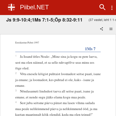
Piibel.NET
Js 9:9-10:4;1Ms 7:1-5;Õp 8:32-9:11
(37 vastet, leht 1 1-s
Eestikeelne Piibel 1997
1Ms 7
1
Ja Issand ütles Noale: „Mine sina ja kogu su pere laeva,
sest ma olen näinud, et sa selle rahvapõlve seas minu ees
õige oled.
2
Võta enesele kõigist puhtaist loomadest seitse paari, isane
ja emane; ja loomadest, kes puhtad ei ole, kaks - isane ja
emane.
3
Nõndasamuti lindudest taeva all seitse paari, isane ja
emane, et nende sugu jääks elama kogu maa peale.
4
Sest juba seitsme päeva pärast ma lasen vihma sadada
maa peale nelikümmend päeva ja nelikümmend ööd, ja ma
kaotan maapinnalt kõik olendid, keda ma olen teinud!”