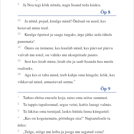
5
Ja Noa tegi kõik nõnda, nagu Issand teda käskis.
Õp 8
32
Ja nüüd, pojad, kuulge mind! Õndsad on need, kes
hoiavad minu teed.
33
Kuulge õpetust ja saage targaks, ärge jätke seda tähele
panemata!
34
Õnnis on inimene, kes kuulab mind, kes päevast päeva
valvab mu ustel, on vahiks mu uksepiitade juures.
35
Sest kes leiab minu, leiab elu ja saab Issanda hea meele
osaliseks.
36
Aga kes ei taba mind, teeb kahju oma hingele; kõik, kes
vihkavad mind, armastavad surma.”
Õp 9
1
Tarkus ehitas enesele koja, raius oma seitse sammast.
2
Ta tappis tapaloomad, segas veini, kattis lauagi valmis.
3
Ta läkitas oma teenijad, laskis hüüda linna küngastel:
4
„Kes on kogenematu, pöördugu siia!” Napiarulisele ta
ütles:
5
„Tulge, sööge mu leiba ja jooge mu segatud veini!