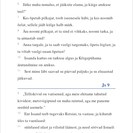
6
Jätke maha rumalus, et jääksite elama, ja käige arukuse
teel!”
7
Kes õpetab pilkajat, toob iseenesele häbi, ja kes noomib
õelat, sellele jääb külge halb märk.
8
Ära noomi pilkajat, et ta sind ei vihkaks, noomi tarka, ja
ta armastab sind!
9
Anna targale, ja ta saab veelgi targemaks, õpeta õiglast, ja
ta võtab veelgi enam õpetust!
10
Issanda kartus on tarkuse algus ja Kõigepühama
äratundmine on arukus.
11
Sest minu läbi saavad su päevad paljuks ja su eluaastad
jätkuvad.
Js 9
9
„Telliskivid on varisenud, aga meie ehitame tahutud
kividest; metsviigipuud on maha raiutud, aga me paneme
seedrid asemele.”
10
Ent Issand teeb tugevaks Retsini, ta vastase, ja kihutab
üles ta vaenlased:
11
süürlased idast ja vilistid läänest, ja need söövad Iisraeli