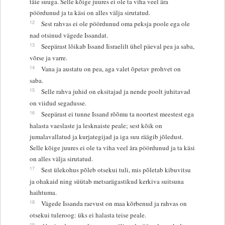
täie suuga. Selle kõige juures ei ole ta viha veel ära
pöördunud ja ta käsi on alles välja sirutatud.
12
Sest rahvas ei ole pöördunud oma peksja poole ega ole
nad otsinud vägede Issandat.
13
Seepärast lõikab Issand Iisraelilt ühel päeval pea ja saba,
võrse ja varre.
14
Vana ja austatu on pea, aga valet õpetav prohvet on
saba.
15
Selle rahva juhid on eksitajad ja nende poolt juhitavad
on viidud segadusse.
16
Seepärast ei tunne Issand rõõmu ta noortest meestest ega
halasta vaeslaste ja lesknaiste peale; sest kõik on
jumalavallatud ja kurjategijad ja iga suu räägib jõledust.
Selle kõige juures ei ole ta viha veel ära pöördunud ja ta käsi
on alles välja sirutatud.
17
Sest ülekohus põleb otsekui tuli, mis põletab kibuvitsu
ja ohakaid ning süütab metsarägastikud kerkiva suitsuna
haihtuma.
18
Vägede Issanda raevust on maa kõrbenud ja rahvas on
otsekui tuleroog: üks ei halasta teise peale.
19