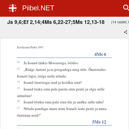
Piibel.NET
Js 9,6;Ef 2,14;4Ms 6,22-27;5Ms 12,13-18
(14 vastet, 
Eestikeelne Piibel 1997
4Ms 6
22
Ja Issand rääkis Moosesega, öeldes:
23
„Räägi Aaroni ja ta poegadega ning ütle: Õnnistades
Iisraeli lapsi, öelge neile nõnda:
24
Issand õnnistagu sind ja hoidku sind!
25
Issand lasku oma pale paista sinu peale ja olgu sulle
armuline!
26
Issand tõstku oma pale sinu üle ja andku sulle rahu!
27
Nõnda pandagu minu nimi Iisraeli laste peale ja mina
õnnistan neid!”
5Ms 12