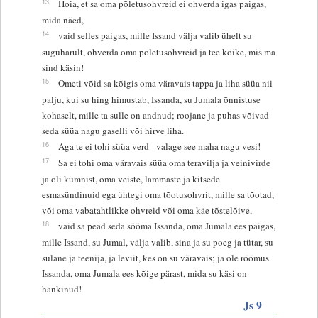
13
Hoia, et sa oma põletusohvreid ei ohverda igas paigas,
mida näed,
14
vaid selles paigas, mille Issand välja valib ühelt su
suguharult, ohverda oma põletusohvreid ja tee kõike, mis ma
sind käsin!
15
Ometi võid sa kõigis oma väravais tappa ja liha süüa nii
palju, kui su hing himustab, Issanda, su Jumala õnnistuse
kohaselt, mille ta sulle on andnud; roojane ja puhas võivad
seda süüa nagu gaselli või hirve liha.
16
Aga te ei tohi süüa verd - valage see maha nagu vesi!
17
Sa ei tohi oma väravais süüa oma teravilja ja veinivirde
ja õli kümnist, oma veiste, lammaste ja kitsede
esmasündinuid ega ühtegi oma tõotusohvrit, mille sa tõotad,
või oma vabatahtlikke ohvreid või oma käe tõstelõive,
18
vaid sa pead seda sööma Issanda, oma Jumala ees paigas,
mille Issand, su Jumal, välja valib, sina ja su poeg ja tütar, su
sulane ja teenija, ja leviit, kes on su väravais; ja ole rõõmus
Issanda, oma Jumala ees kõige pärast, mida su käsi on
hankinud!
Js 9