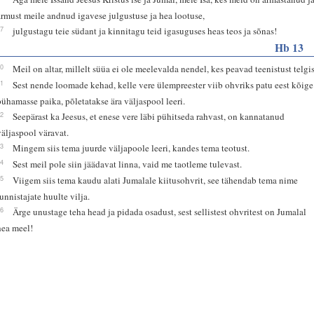
armust meile andnud igavese julgustuse ja hea lootuse,
17
julgustagu teie südant ja kinnitagu teid igasuguses heas teos ja sõnas!
Hb 13
10
Meil on altar, millelt süüa ei ole meelevalda nendel, kes peavad teenistust telgis
11
Sest nende loomade kehad, kelle vere ülempreester viib ohvriks patu eest kõige
pühamasse paika, põletatakse ära väljaspool leeri.
12
Seepärast ka Jeesus, et enese vere läbi pühitseda rahvast, on kannatanud
väljaspool väravat.
13
Mingem siis tema juurde väljapoole leeri, kandes tema teotust.
14
Sest meil pole siin jäädavat linna, vaid me taotleme tulevast.
15
Viigem siis tema kaudu alati Jumalale kiitusohvrit, see tähendab tema nime
tunnistajate huulte vilja.
16
Ärge unustage teha head ja pidada osadust, sest sellistest ohvritest on Jumalal
hea meel!