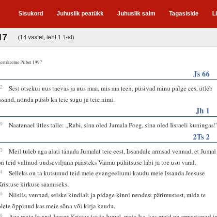
Sisukord
Juhuslik peatükk
Juhuslik salm
Tagasiside
L
17
(14 vastet, leht 1 1-st)
estikeelne Piibel 1997
Js 66
22
Sest otsekui uus taevas ja uus maa, mis ma teen, püsivad minu palge ees, ütleb
Issand, nõnda püsib ka teie sugu ja teie nimi.
Jh 1
49
Naatanael ütles talle: „Rabi, sina oled Jumala Poeg, sina oled Iisraeli kuningas!
2Ts 2
13
Meil tuleb aga alati tänada Jumalat teie eest, Issandale armsad vennad, et Jumal
on teid valinud uudseviljana päästeks Vaimu pühitsuse läbi ja tõe usu varal.
14
Selleks on ta kutsunud teid meie evangeeliumi kaudu meie Issanda Jeesuse
Kristuse kirkuse saamiseks.
15
Niisiis, vennad, seiske kindlalt ja pidage kinni nendest pärimustest, mida te
olete õppinud kas meie sõna või kirja kaudu.
16
Aga meie Issand Jeesus Kristus ise ja Jumal, meie Isa, kes meid on armastanud j