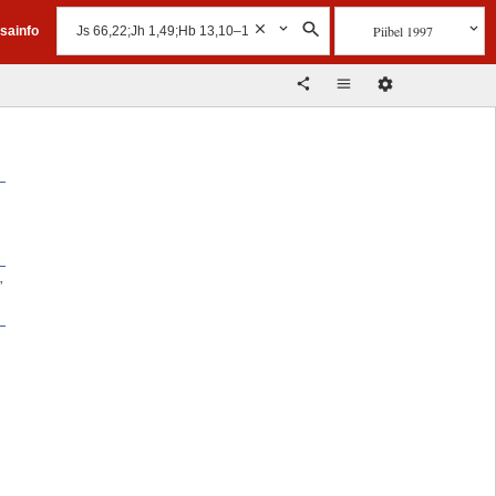
Piibel 1997
isainfo
”
a