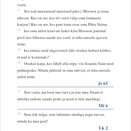
vastu.
11
Siis nad meenutasid muistseid päevi, Moosest ja tema
rahvast: Kus on see, kes tõi veest välja oma lammaste
karjase? Kus on see, kes pani tema sisse oma Püha Vaimu,
12
kes oma aulist käsivart laskis käia Moosese paremal
pool, kes lõhestas nende ees veed, et teha enesele igavest
nime,
13
kes talutas neid sügavustest läbi otsekui hobust kõrbes,
et nad ei komistaks?
14
Otsekui karja, kes läheb alla orgu, viis Issanda Vaim neid
puhkepaika. Nõnda juhtisid sa oma rahvast, et teha enesele
aulist nime.
Js 65
17
Sest vaata, ma loon uue taeva ja uue maa. Enam ei
mõelda endiste asjade peale ja need ei tule meeldegi,
Mt 6
10
Sinu riik tulgu, sinu tahtmine sündigu nagu taevas,
nõnda ka maa peal!
Lk 2