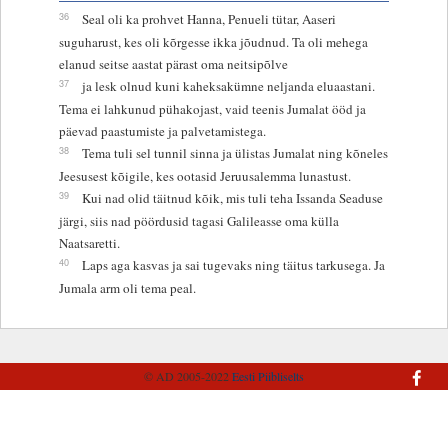
36
Seal oli ka prohvet Hanna, Penueli tütar, Aaseri
suguharust, kes oli kõrgesse ikka jõudnud. Ta oli mehega
elanud seitse aastat pärast oma neitsipõlve
37
ja lesk olnud kuni kaheksakümne neljanda eluaastani.
Tema ei lahkunud pühakojast, vaid teenis Jumalat ööd ja
päevad paastumiste ja palvetamistega.
38
Tema tuli sel tunnil sinna ja ülistas Jumalat ning kõneles
Jeesusest kõigile, kes ootasid Jeruusalemma lunastust.
39
Kui nad olid täitnud kõik, mis tuli teha Issanda Seaduse
järgi, siis nad pöördusid tagasi Galileasse oma külla
Naatsaretti.
40
Laps aga kasvas ja sai tugevaks ning täitus tarkusega. Ja
Jumala arm oli tema peal.
© AD 2005-2022
Eesti Piibliselts