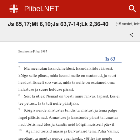
Piibel.NET
Js 65,17;Mt 6,10;Js 63,7-14;Lk 2,36-40
(15 vastet, leht
Eestikeelne Piibel 1997
Js 63
7
Ma meenutan Issanda heldust, Issanda kiiduväärsust,
kõige selle pärast, mida Issand meile on osutanud, ja suurt
headust Iisraeli soo vastu, mida ta neile on osutanud oma
halastuse ja suure helduse pärast.
8
Sest ta ütles: Nemad on tõesti minu rahvas, lapsed, kes ei
tee pettust. Ja ta tuli neile päästjaks.
9
Kõigis nende ahistustes tundis ta ahistust ja tema palge
ingel päästis nad. Armastuse ja kaastunde pärast ta lunastas
nad, tõstis nad üles ja kandis neid kõigil muistseil päevil.
10
Aga nad tõstsid mässu ja kurvastasid tema Püha Vaimu;
seepärast ta muutus nende vaenlaseks, võitles ise nende