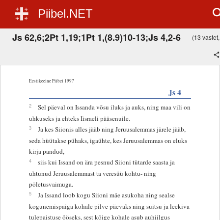
Piibel.NET
Js 62,6;2Pt 1,19;1Pt 1,(8.9)10-13;Js 4,2-6
(13 vastet,
Eestikeelne Piibel 1997
Js 4
2
Sel päeval on Issanda võsu iluks ja auks, ning maa vili on
uhkuseks ja ehteks Iisraeli pääsenuile.
3
Ja kes Siionis alles jääb ning Jeruusalemmas järele jääb,
seda hüütakse pühaks, igaühte, kes Jeruusalemmas on eluks
kirja pandud,
4
siis kui Issand on ära pesnud Siioni tütarde saasta ja
uhtunud Jeruusalemmast ta veresüü kohtu- ning
põletusvaimuga.
5
Ja Issand loob kogu Siioni mäe asukoha ning sealse
kogunemispaiga kohale pilve päevaks ning suitsu ja leekiva
tulepaistuse ööseks, sest kõige kohale asub auhiilgus