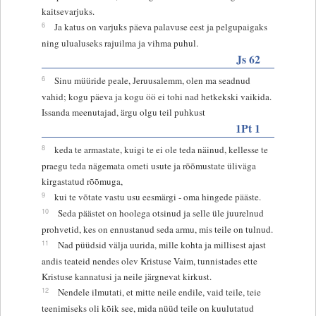
kaitsevarjuks.
6
Ja katus on varjuks päeva palavuse eest ja pelgupaigaks
ning ulualuseks rajuilma ja vihma puhul.
Js 62
6
Sinu müüride peale, Jeruusalemm, olen ma seadnud
vahid; kogu päeva ja kogu öö ei tohi nad hetkekski vaikida.
Issanda meenutajad, ärgu olgu teil puhkust
1Pt 1
8
keda te armastate, kuigi te ei ole teda näinud, kellesse te
praegu teda nägemata ometi usute ja rõõmustate üliväga
kirgastatud rõõmuga,
9
kui te võtate vastu usu eesmärgi - oma hingede pääste.
10
Seda päästet on hoolega otsinud ja selle üle juurelnud
prohvetid, kes on ennustanud seda armu, mis teile on tulnud.
11
Nad püüdsid välja uurida, mille kohta ja millisest ajast
andis teateid nendes olev Kristuse Vaim, tunnistades ette
Kristuse kannatusi ja neile järgnevat kirkust.
12
Nendele ilmutati, et mitte neile endile, vaid teile, teie
teenimiseks oli kõik see, mida nüüd teile on kuulutatud