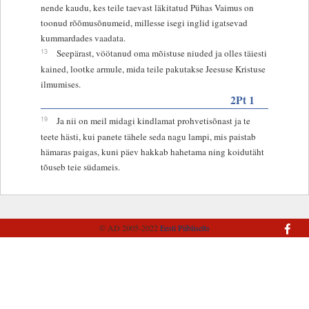
nende kaudu, kes teile taevast läkitatud Pühas Vaimus on
toonud rõõmusõnumeid, millesse isegi inglid igatsevad
kummardades vaadata.
13
Seepärast, vöötanud oma mõistuse niuded ja olles täiesti
kained, lootke armule, mida teile pakutakse Jeesuse Kristuse
ilmumises.
2Pt 1
19
Ja nii on meil midagi kindlamat prohvetisõnast ja te
teete hästi, kui panete tähele seda nagu lampi, mis paistab
hämaras paigas, kuni päev hakkab hahetama ning koidutäht
tõuseb teie südameis.
© AD 2005-2022
Eesti Piibliselts