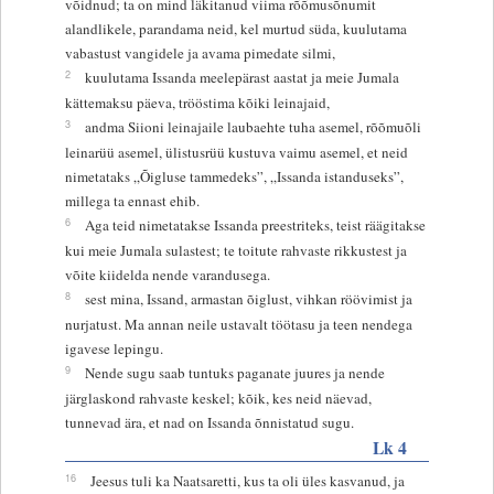
võidnud; ta on mind läkitanud viima rõõmusõnumit
alandlikele, parandama neid, kel murtud süda, kuulutama
vabastust vangidele ja avama pimedate silmi,
2
kuulutama Issanda meelepärast aastat ja meie Jumala
kättemaksu päeva, trööstima kõiki leinajaid,
3
andma Siioni leinajaile laubaehte tuha asemel, rõõmuõli
leinarüü asemel, ülistusrüü kustuva vaimu asemel, et neid
nimetataks „Õigluse tammedeks”, „Issanda istanduseks”,
millega ta ennast ehib.
6
Aga teid nimetatakse Issanda preestriteks, teist räägitakse
kui meie Jumala sulastest; te toitute rahvaste rikkustest ja
võite kiidelda nende varandusega.
8
sest mina, Issand, armastan õiglust, vihkan röövimist ja
nurjatust. Ma annan neile ustavalt töötasu ja teen nendega
igavese lepingu.
9
Nende sugu saab tuntuks paganate juures ja nende
järglaskond rahvaste keskel; kõik, kes neid näevad,
tunnevad ära, et nad on Issanda õnnistatud sugu.
Lk 4
16
Jeesus tuli ka Naatsaretti, kus ta oli üles kasvanud, ja