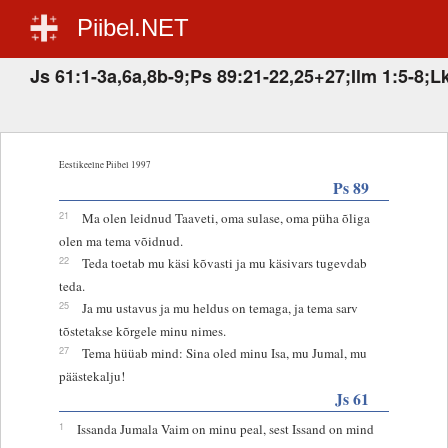
Piibel.NET
Js 61:1-3a,6a,8b-9;Ps 89:21-22,25+27;Ilm 1:5-8;L
Eestikeelne Piibel 1997
Ps 89
21
Ma olen leidnud Taaveti, oma sulase, oma püha õliga
olen ma tema võidnud.
22
Teda toetab mu käsi kõvasti ja mu käsivars tugevdab
teda.
25
Ja mu ustavus ja mu heldus on temaga, ja tema sarv
tõstetakse kõrgele minu nimes.
27
Tema hüüab mind: Sina oled minu Isa, mu Jumal, mu
päästekalju!
Js 61
1
Issanda Jumala Vaim on minu peal, sest Issand on mind