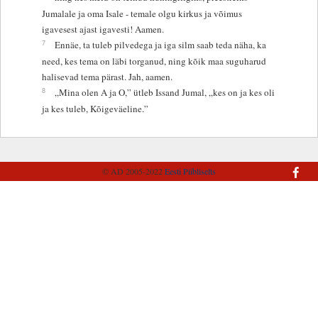
Jumalale ja oma Isale - temale olgu kirkus ja võimus
igavesest ajast igavesti! Aamen.
7
Ennäe, ta tuleb pilvedega ja iga silm saab teda näha, ka
need, kes tema on läbi torganud, ning kõik maa suguharud
halisevad tema pärast. Jah, aamen.
8
„Mina olen A ja O,” ütleb Issand Jumal, „kes on ja kes oli
ja kes tuleb, Kõigeväeline.”
© AD 2005-2022
Eesti Piibliselts