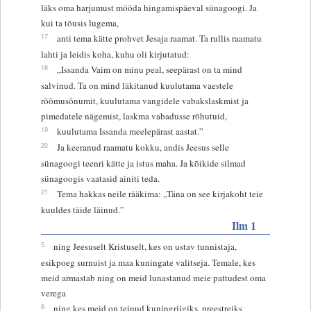
läks oma harjumust mööda hingamispäeval sünagoogi. Ja
kui ta tõusis lugema,
17
anti tema kätte prohvet Jesaja raamat. Ta rullis raamatu
lahti ja leidis koha, kuhu oli kirjutatud:
18
„Issanda Vaim on minu peal, seepärast on ta mind
salvinud. Ta on mind läkitanud kuulutama vaestele
rõõmusõnumit, kuulutama vangidele vabakslaskmist ja
pimedatele nägemist, laskma vabadusse rõhutuid,
19
kuulutama Issanda meelepärast aastat.”
20
Ja keeranud raamatu kokku, andis Jeesus selle
sünagoogi teenri kätte ja istus maha. Ja kõikide silmad
sünagoogis vaatasid ainiti teda.
21
Tema hakkas neile rääkima: „Täna on see kirjakoht teie
kuuldes täide läinud.”
Ilm 1
5
ning Jeesuselt Kristuselt, kes on ustav tunnistaja,
esikpoeg surnuist ja maa kuningate valitseja. Temale, kes
meid armastab ning on meid lunastanud meie pattudest oma
verega
6
ning kes meid on teinud kuningriigiks, preestreiks