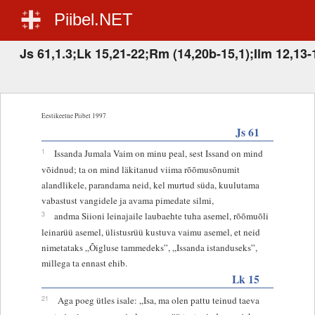
Piibel.NET
Js 61,1.3;Lk 15,21-22;Rm (14,20b-15,1);Ilm 12,13-
Eestikeelne Piibel 1997
Js 61
1
Issanda Jumala Vaim on minu peal, sest Issand on mind
võidnud; ta on mind läkitanud viima rõõmusõnumit
alandlikele, parandama neid, kel murtud süda, kuulutama
vabastust vangidele ja avama pimedate silmi,
3
andma Siioni leinajaile laubaehte tuha asemel, rõõmuõli
leinarüü asemel, ülistusrüü kustuva vaimu asemel, et neid
nimetataks „Õigluse tammedeks”, „Issanda istanduseks”,
millega ta ennast ehib.
Lk 15
21
Aga poeg ütles isale: „Isa, ma olen pattu teinud taeva