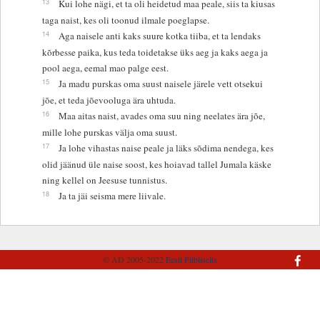
13
Kui lohe nägi, et ta oli heidetud maa peale, siis ta kiusas
taga naist, kes oli toonud ilmale poeglapse.
14
Aga naisele anti kaks suure kotka tiiba, et ta lendaks
kõrbesse paika, kus teda toidetakse üks aeg ja kaks aega ja
pool aega, eemal mao palge eest.
15
Ja madu purskas oma suust naisele järele vett otsekui
jõe, et teda jõevooluga ära uhtuda.
16
Maa aitas naist, avades oma suu ning neelates ära jõe,
mille lohe purskas välja oma suust.
17
Ja lohe vihastas naise peale ja läks sõdima nendega, kes
olid jäänud üle naise soost, kes hoiavad tallel Jumala käske
ning kellel on Jeesuse tunnistus.
18
Ja ta jäi seisma mere liivale.
© AD 2005-2022
Eesti Piibliselts