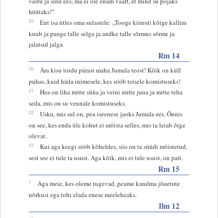
vastu ja sinu ees, ma ei ole enam väärt, et mind su pojaks
hüütaks!”
22
Ent isa ütles oma sulastele: „Tooge kiiresti kõige kallim
kuub ja pange talle selga ja andke talle sõrmus sõrme ja
jalatsid jalga
Rm 14
20
Ära kisu toidu pärast maha Jumala teost! Kõik on küll
puhas, kuid häda inimesele, kes sööb teisele komistuseks!
21
Hea on liha mitte süüa ja veini mitte juua ja mitte teha
seda, mis on su vennale komistuseks.
22
Usku, mis sul on, pea iseenese jaoks Jumala ees. Õnnis
on see, kes enda üle kohut ei mõista selles, mis ta leiab õige
olevat.
23
Kui aga keegi sööb kõheldes, siis on ta süüdi mõistetud,
sest see ei tule ta usust. Aga kõik, mis ei tule usust, on patt.
Rm 15
1
Aga meie, kes oleme tugevad, peame kandma jõuetute
nõrkusi ega tohi elada enese meeleheaks.
Ilm 12