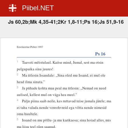
Piibel.NET
Js 60,2b;Mk 4,35-41;2Kr 1,8-11;Ps 16;Js 51,9-16
Eestikeelne Piibel 1997
Ps 16
1
Taaveti mõistulaul. Kaitse mind, Jumal, sest ma otsin
pelgupaika sinu juures!
2
Ma ütlesin Issandale: „Sina oled mu Issand, ei mul ole
head ilma sinuta.”
3
Ja pühade kohta maa peal ma ütlesin: „Nemad on need
aulised, kellest mul on väga hea meel.”
4
Palju piina saab neile, kes ruttavad teise jumala järele; ma
ei taha valada nende vereohvreid ega võtta nende nimesid
oma huultele.
5
Issand on mu põllu- ja mu karikaosa; sina hoiad alles, mis
ma liisu teel olen saanud.