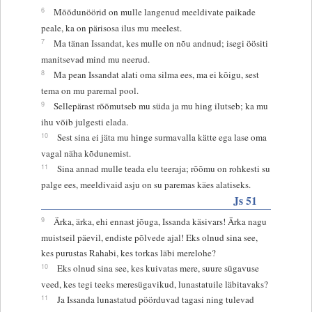
6
Mõõdunöörid on mulle langenud meeldivate paikade
peale, ka on pärisosa ilus mu meelest.
7
Ma tänan Issandat, kes mulle on nõu andnud; isegi öösiti
manitsevad mind mu neerud.
8
Ma pean Issandat alati oma silma ees, ma ei kõigu, sest
tema on mu paremal pool.
9
Sellepärast rõõmutseb mu süda ja mu hing ilutseb; ka mu
ihu võib julgesti elada.
10
Sest sina ei jäta mu hinge surmavalla kätte ega lase oma
vagal näha kõdunemist.
11
Sina annad mulle teada elu teeraja; rõõmu on rohkesti su
palge ees, meeldivaid asju on su paremas käes alatiseks.
Js 51
9
Ärka, ärka, ehi ennast jõuga, Issanda käsivars! Ärka nagu
muistseil päevil, endiste põlvede ajal! Eks olnud sina see,
kes purustas Rahabi, kes torkas läbi merelohe?
10
Eks olnud sina see, kes kuivatas mere, suure sügavuse
veed, kes tegi teeks meresügavikud, lunastatuile läbitavaks?
11
Ja Issanda lunastatud pöörduvad tagasi ning tulevad