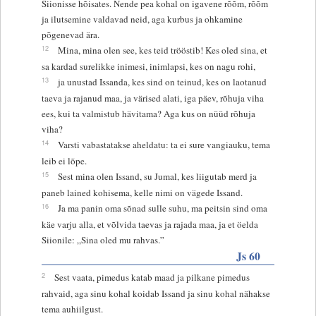
Siionisse hõisates. Nende pea kohal on igavene rõõm, rõõm
ja ilutsemine valdavad neid, aga kurbus ja ohkamine
põgenevad ära.
12
Mina, mina olen see, kes teid trööstib! Kes oled sina, et
sa kardad surelikke inimesi, inimlapsi, kes on nagu rohi,
13
ja unustad Issanda, kes sind on teinud, kes on laotanud
taeva ja rajanud maa, ja värised alati, iga päev, rõhuja viha
ees, kui ta valmistub hävitama? Aga kus on nüüd rõhuja
viha?
14
Varsti vabastatakse aheldatu: ta ei sure vangiauku, tema
leib ei lõpe.
15
Sest mina olen Issand, su Jumal, kes liigutab merd ja
paneb lained kohisema, kelle nimi on vägede Issand.
16
Ja ma panin oma sõnad sulle suhu, ma peitsin sind oma
käe varju alla, et võlvida taevas ja rajada maa, ja et öelda
Siionile: „Sina oled mu rahvas.”
Js 60
2
Sest vaata, pimedus katab maad ja pilkane pimedus
rahvaid, aga sinu kohal koidab Issand ja sinu kohal nähakse
tema auhiilgust.