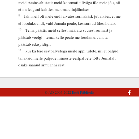
meid Aasias ahistati: meid koormati üliväga üle meie jõu, nii
et me koguni kahtlesime oma ellujäämises.
9
Jah, meil oli meie endi arvates surmakäsk juba käes, et me
ei loodaks endi, vaid Jumala peale, kes surnud üles äratab.
10
Tema päästis meid sellest määratu suurest surmast ja
päästab veelgi - tema, kelle peale me loodame. Jah, ta
päästab edaspidigi,
11
kui ka teie eestpalvetega meile appi tulete, nii et paljud
tänaksid meile paljude inimeste eestpalvete tõttu Jumalalt
osaks saanud armuanni eest.
© AD 2005-2022
Eesti Piibliselts