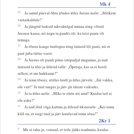
Mk 4
35
Ja samal päeval õhtu jõudes ütles Jeesus neile: „Sõitkem
vastaskaldale!”
36
Ja jüngrid lasksid rahvahulgal minna ning võtsid
Jeesuse kaasa, nii nagu ta paadis oli; ka teisi paate oli
temaga.
37
Ja tõusis kange tuulispea ning laineid lõi paati, nii et
paat juba täitus veest.
38
Ja Jeesus oli paadi päras istepadjal magamas, ja nad
äratasid ta üles ja ütlesid talle: „Õpetaja, kas sa ei hooli
sellest, et me hukkume?”
39
Ja tema tõusis, sõitles tuult ja ütles järvele: „Jää vakka,
ole vait!” Ja tuul rauges ja järv jäi täiesti vaikseks.
40
Ja ta ütles neile: „Miks te olete nii arad? Kuidas teil ei
ole usku?”
41
Ja nad lõid väga kartma ja ütlesid üksteisele: „Kes tema
küll on, et isegi tuul ja järv kuulavad tema sõna?”
2Kr 1
8
Me ei taha ju, vennad, et teile jääks teadmata, kuidas