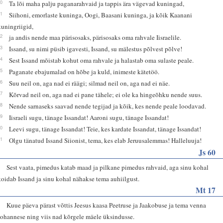
10
Ta lõi maha palju paganarahvaid ja tappis ära vägevad kuningad,
11
Siihoni, emorlaste kuninga, Oogi, Baasani kuninga, ja kõik Kaanani
kuningriigid,
12
ja andis nende maa pärisosaks, pärisosaks oma rahvale Iisraelile.
13
Issand, su nimi püsib igavesti, Issand, su mälestus põlvest põlve!
14
Sest Issand mõistab kohut oma rahvale ja halastab oma sulaste peale.
15
Paganate ebajumalad on hõbe ja kuld, inimeste kätetöö.
16
Suu neil on, aga nad ei räägi; silmad neil on, aga nad ei näe.
17
Kõrvad neil on, aga nad ei pane tähele; ei ole ka hingeõhku nende suus.
18
Nende sarnaseks saavad nende tegijad ja kõik, kes nende peale loodavad.
19
Iisraeli sugu, tänage Issandat! Aaroni sugu, tänage Issandat!
20
Leevi sugu, tänage Issandat! Teie, kes kardate Issandat, tänage Issandat!
21
Olgu tänatud Issand Siionist, tema, kes elab Jeruusalemmas! Halleluuja!
Js 60
2
Sest vaata, pimedus katab maad ja pilkane pimedus rahvaid, aga sinu kohal
koidab Issand ja sinu kohal nähakse tema auhiilgust.
Mt 17
1
Kuue päeva pärast võttis Jeesus kaasa Peetruse ja Jaakobuse ja tema venna
Johannese ning viis nad kõrgele mäele üksindusse.