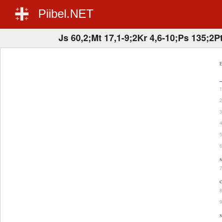
Piibel.NET
Js 60,2;Mt 17,1-9;2Kr 4,6-10;Ps 135;2Pt
E