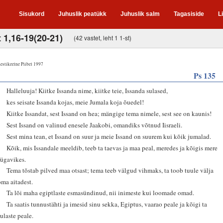
Sisukord
Juhuslik peatükk
Juhuslik salm
Tagasiside
L
 1,16-19(20-21)
(42 vastet, leht 1 1-st)
estikeelne Piibel 1997
Ps 135
1
Halleluuja! Kiitke Issanda nime, kiitke teie, Issanda sulased,
2
kes seisate Issanda kojas, meie Jumala koja õuedel!
3
Kiitke Issandat, sest Issand on hea; mängige tema nimele, sest see on kaunis!
4
Sest Issand on valinud enesele Jaakobi, omandiks võtnud Iisraeli.
5
Sest mina tean, et Issand on suur ja meie Issand on suurem kui kõik jumalad.
6
Kõik, mis Issandale meeldib, teeb ta taevas ja maa peal, meredes ja kõigis mere
sügavikes.
7
Tema tõstab pilved maa otsast; tema teeb välgud vihmaks, ta toob tuule välja
oma aitadest.
8
Ta lõi maha egiptlaste esmasündinud, nii inimeste kui loomade omad.
9
Ta saatis tunnustähti ja imesid sinu sekka, Egiptus, vaarao peale ja kõigi ta
sulaste peale.