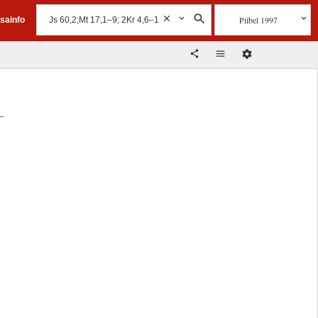
Piibel 1997
isainfo