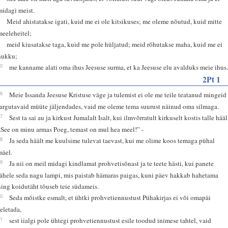
midagi meist.
8
Meid ahistatakse igati, kuid me ei ole kitsikuses; me oleme nõutud, kuid mitte
meeleheitel;
9
meid kiusatakse taga, kuid me pole hüljatud; meid rõhutakse maha, kuid me ei
hukku;
10
me kanname alati oma ihus Jeesuse surma, et ka Jeesuse elu avalduks meie ihus
2Pt 1
16
Meie Issanda Jeesuse Kristuse väge ja tulemist ei ole me teile teatanud mingeid
targutavaid müüte jäljendades, vaid me oleme tema suurust näinud oma silmaga.
17
Sest ta sai au ja kirkust Jumalalt Isalt, kui ilmvõrratult kirkuselt kostis talle hääl
„See on minu armas Poeg, temast on mul hea meel!” -
18
Ja seda häält me kuulsime tulevat taevast, kui me olime koos temaga pühal
mäel.
19
Ja nii on meil midagi kindlamat prohvetisõnast ja te teete hästi, kui panete
tähele seda nagu lampi, mis paistab hämaras paigas, kuni päev hakkab hahetama
ning koidutäht tõuseb teie südameis.
20
Seda mõistke esmalt, et ühtki prohvetiennustust Pühakirjas ei või omapäi
seletada,
21
sest iialgi pole ühtegi prohvetiennustust esile toodud inimese tahtel, vaid