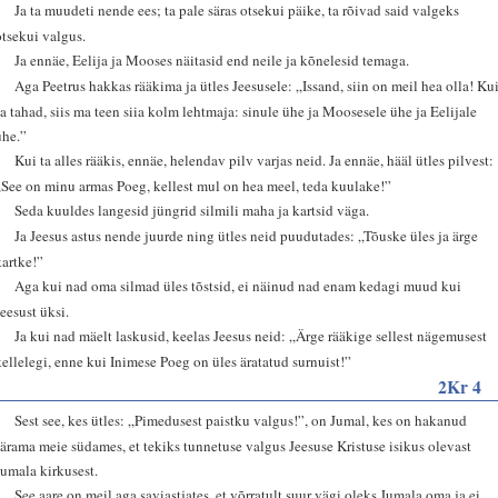
2
Ja ta muudeti nende ees; ta pale säras otsekui päike, ta rõivad said valgeks
otsekui valgus.
3
Ja ennäe, Eelija ja Mooses näitasid end neile ja kõnelesid temaga.
4
Aga Peetrus hakkas rääkima ja ütles Jeesusele: „Issand, siin on meil hea olla! Ku
sa tahad, siis ma teen siia kolm lehtmaja: sinule ühe ja Moosesele ühe ja Eelijale
ühe.”
5
Kui ta alles rääkis, ennäe, helendav pilv varjas neid. Ja ennäe, hääl ütles pilvest:
„See on minu armas Poeg, kellest mul on hea meel, teda kuulake!”
6
Seda kuuldes langesid jüngrid silmili maha ja kartsid väga.
7
Ja Jeesus astus nende juurde ning ütles neid puudutades: „Tõuske üles ja ärge
kartke!”
8
Aga kui nad oma silmad üles tõstsid, ei näinud nad enam kedagi muud kui
Jeesust üksi.
9
Ja kui nad mäelt laskusid, keelas Jeesus neid: „Ärge rääkige sellest nägemusest
kellelegi, enne kui Inimese Poeg on üles äratatud surnuist!”
2Kr 4
6
Sest see, kes ütles: „Pimedusest paistku valgus!”, on Jumal, kes on hakanud
särama meie südames, et tekiks tunnetuse valgus Jeesuse Kristuse isikus olevast
Jumala kirkusest.
7
See aare on meil aga saviastjates, et võrratult suur vägi oleks Jumala oma ja ei