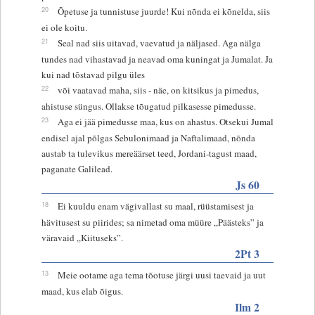
20
Õpetuse ja tunnistuse juurde! Kui nõnda ei kõnelda, siis
ei ole koitu.
21
Seal nad siis uitavad, vaevatud ja näljased. Aga nälga
tundes nad vihastavad ja neavad oma kuningat ja Jumalat. Ja
kui nad tõstavad pilgu üles
22
või vaatavad maha, siis - näe, on kitsikus ja pimedus,
ahistuse süngus. Ollakse tõugatud pilkasesse pimedusse.
23
Aga ei jää pimedusse maa, kus on ahastus. Otsekui Jumal
endisel ajal põlgas Sebulonimaad ja Naftalimaad, nõnda
austab ta tulevikus mereäärset teed, Jordani-tagust maad,
paganate Galilead.
Js 60
18
Ei kuuldu enam vägivallast su maal, rüüstamisest ja
hävitusest su piirides; sa nimetad oma müüre „Päästeks” ja
väravaid „Kiituseks”.
2Pt 3
13
Meie ootame aga tema tõotuse järgi uusi taevaid ja uut
maad, kus elab õigus.
Ilm 2