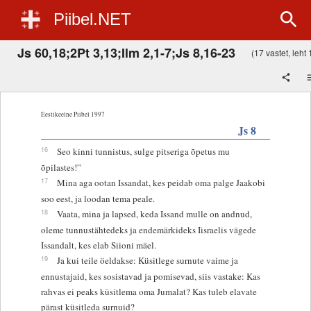
Piibel.NET
Js 60,18;2Pt 3,13;Ilm 2,1-7;Js 8,16-23
(17 vastet, leht 
Eestikeelne Piibel 1997
Js 8
16
Seo kinni tunnistus, sulge pitseriga õpetus mu
õpilastes!”
17
Mina aga ootan Issandat, kes peidab oma palge Jaakobi
soo eest, ja loodan tema peale.
18
Vaata, mina ja lapsed, keda Issand mulle on andnud,
oleme tunnustähtedeks ja endemärkideks Iisraelis vägede
Issandalt, kes elab Siioni mäel.
19
Ja kui teile öeldakse: Küsitlege surnute vaime ja
ennustajaid, kes sosistavad ja pomisevad, siis vastake: Kas
rahvas ei peaks küsitlema oma Jumalat? Kas tuleb elavate
pärast küsitleda surnuid?