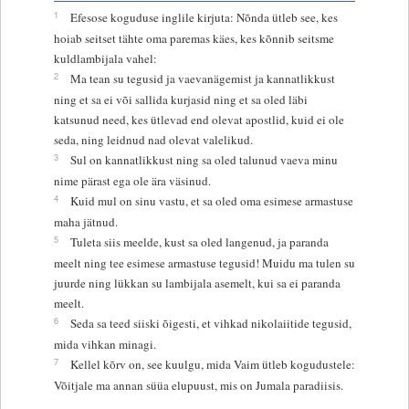
1
Efesose koguduse inglile kirjuta: Nõnda ütleb see, kes
hoiab seitset tähte oma paremas käes, kes kõnnib seitsme
kuldlambijala vahel:
2
Ma tean su tegusid ja vaevanägemist ja kannatlikkust
ning et sa ei või sallida kurjasid ning et sa oled läbi
katsunud need, kes ütlevad end olevat apostlid, kuid ei ole
seda, ning leidnud nad olevat valelikud.
3
Sul on kannatlikkust ning sa oled talunud vaeva minu
nime pärast ega ole ära väsinud.
4
Kuid mul on sinu vastu, et sa oled oma esimese armastuse
maha jätnud.
5
Tuleta siis meelde, kust sa oled langenud, ja paranda
meelt ning tee esimese armastuse tegusid! Muidu ma tulen su
juurde ning lükkan su lambijala asemelt, kui sa ei paranda
meelt.
6
Seda sa teed siiski õigesti, et vihkad nikolaiitide tegusid,
mida vihkan minagi.
7
Kellel kõrv on, see kuulgu, mida Vaim ütleb kogudustele:
Võitjale ma annan süüa elupuust, mis on Jumala paradiisis.