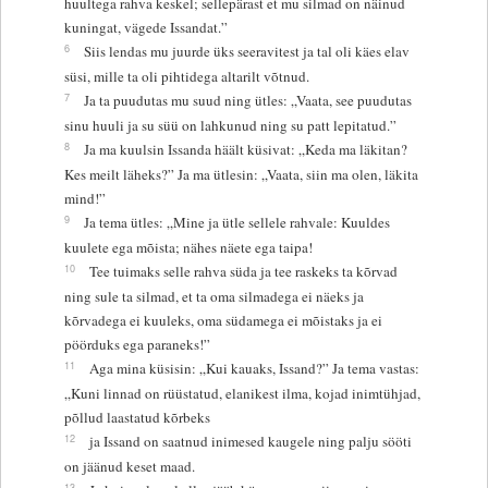
huultega rahva keskel; sellepärast et mu silmad on näinud
kuningat, vägede Issandat.”
6
Siis lendas mu juurde üks seeravitest ja tal oli käes elav
süsi, mille ta oli pihtidega altarilt võtnud.
7
Ja ta puudutas mu suud ning ütles: „Vaata, see puudutas
sinu huuli ja su süü on lahkunud ning su patt lepitatud.”
8
Ja ma kuulsin Issanda häält küsivat: „Keda ma läkitan?
Kes meilt läheks?” Ja ma ütlesin: „Vaata, siin ma olen, läkita
mind!”
9
Ja tema ütles: „Mine ja ütle sellele rahvale: Kuuldes
kuulete ega mõista; nähes näete ega taipa!
10
Tee tuimaks selle rahva süda ja tee raskeks ta kõrvad
ning sule ta silmad, et ta oma silmadega ei näeks ja
kõrvadega ei kuuleks, oma südamega ei mõistaks ja ei
pöörduks ega paraneks!”
11
Aga mina küsisin: „Kui kauaks, Issand?” Ja tema vastas:
„Kuni linnad on rüüstatud, elanikest ilma, kojad inimtühjad,
põllud laastatud kõrbeks
12
ja Issand on saatnud inimesed kaugele ning palju sööti
on jäänud keset maad.
13