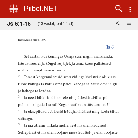
Piibel.NET
Js 6:1-18
(13 vastet, leht 1 1-st)
Eestikeelne Piibel 1997
Js 6
1
Sel aastal, kui kuningas Ussija suri, nägin ma Issandat
istuvat suurel ja kõrgel aujärjel, ja tema kuue palistused
ulatusid templi seinast seina.
2
Temast kõrgemal seisid seeravid; igaühel neist oli kuus
tiiba: kahega ta kattis oma palet, kahega ta kattis oma jalgu
ja kahega ta lendas.
3
Ja need hüüdsid üksteisele ning ütlesid: „Püha, püha,
püha on vägede Issand! Kogu maailm on täis tema au!”
4
Ja uksepiidad vabisesid hüüdjast häälest ning koda täitus
suitsuga.
5
Ja ma ütlesin: „Häda mulle, sest ma olen kadunud!
Sellepärast et ma olen roojane mees huultelt ja elan roojaste