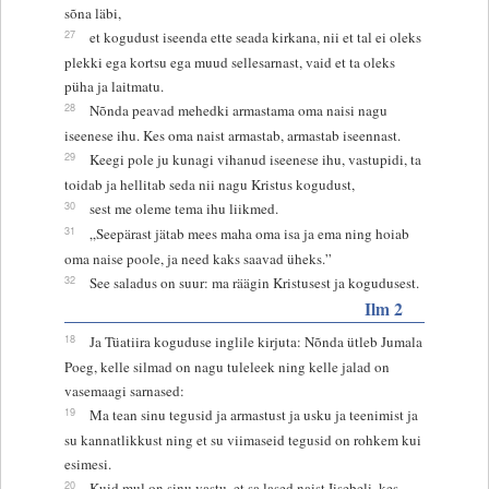
sõna läbi,
27
et kogudust iseenda ette seada kirkana, nii et tal ei oleks
plekki ega kortsu ega muud sellesarnast, vaid et ta oleks
püha ja laitmatu.
28
Nõnda peavad mehedki armastama oma naisi nagu
iseenese ihu. Kes oma naist armastab, armastab iseennast.
29
Keegi pole ju kunagi vihanud iseenese ihu, vastupidi, ta
toidab ja hellitab seda nii nagu Kristus kogudust,
30
sest me oleme tema ihu liikmed.
31
„Seepärast jätab mees maha oma isa ja ema ning hoiab
oma naise poole, ja need kaks saavad üheks.”
32
See saladus on suur: ma räägin Kristusest ja kogudusest.
Ilm 2
18
Ja Tüatiira koguduse inglile kirjuta: Nõnda ütleb Jumala
Poeg, kelle silmad on nagu tuleleek ning kelle jalad on
vasemaagi sarnased:
19
Ma tean sinu tegusid ja armastust ja usku ja teenimist ja
su kannatlikkust ning et su viimaseid tegusid on rohkem kui
esimesi.
20
Kuid mul on sinu vastu, et sa lased naist Iisebeli, kes