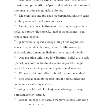
nimetab end prohvetiks ja õpetab, eksitada ka minu sulaseid
hoorama ja sööma ebajumalate ohvreid.
21
Ma olen talle andnud aega meeleparanduseks, ent tema
ei taha parandada meelt oma hoorusest.
22
Ennäe, ma viskan ta tõvevoodisse ning temaga abielu
rikkujad suurde viletsusse, kui nad ei paranda meelt ega
lõpeta oma tegusid,
23
ja hävitan ta lapsed surmaga, ning kõik kogudused
saavad aru, et mina olen see, kes uurib läbi meeled ja
südamed, ning annan igaühele teist teie tegusid mööda.
24
Aga ma ütlen teile, muudele Tüatiiras, kellel ei ole seda
õpetust, kes pole ära tundnud saatana sügavikke, nagu
nemad ütlevad, - teie peale ma ei pane muud koormat.
25
Pidage vaid kinni sellest, mis teil on, kuni ma tulen!
26
Kes võidab ja minu tegusid lõpuni hoiab, sellele ma
annan meelevalla paganate üle
27
ning ta hoiab neid kui karjane raudsauaga, nii nagu
purustatakse saviastjaid,
28
otsekui minagi olen saanud meelevalla oma Isalt, ning
ma annan talle koidutähe.