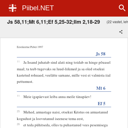
Piibel.NET
Js 58,11;Mt 6,11;Ef 5,25-32;Ilm 2,18-29
(22 vastet, leh
Eestikeelne Piibel 1997
Js 58
11
Ja Issand juhatab sind alati ning toidab su hinge põuasel
maal; ta teeb tugevaks su luud-liikmed ja sa oled otsekui
kastetud rohuaed, veelätte sarnane, mille vesi ei valmista iial
pettumust.
Mt 6
11
Meie igapäevast leiba anna meile tänapäev!
Ef 5
25
Mehed, armastage naisi, otsekui Kristus on armastanud
kogudust ja loovutanud iseenese tema eest,
26
et teda pühitseda, olles ta puhastanud vees pesemisega